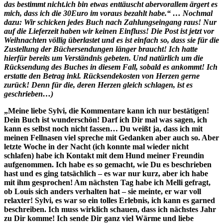
das bestimmt nicht.ich bin etwas enttäuscht abervorallem ärgert es
mich, dass ich die 30Euro im voraus bezahlt habe.“ … Nochmal
dazu: Wir schicken jedes Buch nach Zahlungseingang raus! Nur
auf die Lieferzeit haben wir keinen Einfluss! Die Post ist jetzt vor
Weihnachten völlig überlastet und es ist einfach so, dass sie für die
Zustellung der Büchersendungen länger braucht! Ich hatte
hierfür bereits um Verständnis gebeten. Und natürlich um die
Rücksendung des Buches in diesem Fall, sobald es ankommt! Ich
erstatte den Betrag inkl. Rücksendekosten von Herzen gerne
zurück! Denn für die, deren Herzen gleich schlagen, ist es
geschrieben…)
„Meine liebe Sylvi, die Kommentare kann ich nur bestätigen!
Dein Buch ist wunderschön! Darf ich Dir mal was sagen, ich
kann es selbst noch nicht fassen… Du weißt ja, dass ich mit
meinen Fellnasen viel spreche mit Gedanken aber auch so. Aber
letzte Woche in der Nacht (ich konnte mal wieder nicht
schlafen) habe ich Kontakt mit dem Hund meiner Freundin
aufgenommen. Ich habe es so gemacht, wie Du es beschrieben
hast und es ging tatsächlich – es war nur kurz, aber ich habe
mit ihm gesprochen! Am nächsten Tag habe ich Melli gefragt,
ob Louis sich anders verhalten hat – sie meinte, er war voll
relaxter! Sylvi, es war so ein tolles Erlebnis, ich kann es garned
beschreiben. Ich muss wirklich schauen, dass ich nächstes Jahr
zu Dir komme! Ich sende Dir ganz viel Wärme und liebe