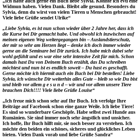
„Ich hätte auch gerne ein Buch liebe Sylvia. Könnte ich evtl eine
Widmun haben. Vielen Dank. Bleibt alle gesund. Besonders du
Sylvia, denn du wirst von vielen Tieren u Menschen gebraucht!
Viele liebe Grüße sendet Ulrike“
„Liebe Sylvia, es ist nun schon wieder über 2 Jahre her, dass ich
die Kurse bei Dir gemacht habe. Und obwohl ich inzwischen auf
meinen eigenen Weg weitergegangen bin – Auslandstierschutz,
der mir so sehr am Herzen liegt – denke ich doch immer wieder
gerne an die Seminare bei Dir zurück. Ich habe mich dabei sehr
wohl gefühlt und es war eine sehr intensive Zeit für mich. Schon
damals hast Du von Deinem Buch erzählt, das Du schreiben
möchtest und nun ist es endlich soweit – Du hast es geschafft.
Gerne möchte ich hiermit auch ein Buch bei Dir bestellen! Liebe
Sylvia, ich wünsche Dir weiterhin alles Gute – bleib so wie Du bist
und bleib vor allem g e s u n d – wir und vor allem unsere Tiere
brauchen Dich!!!! Viele liebe Grüße Louise“
„Ich freue mich schon sehr auf Ihr Buch. Ich verfolge Ihre
Beiträge auf Facebook schon eine ganze Weile. Ich liebe Tiere!
Es sind so wunderbare Geschöpfe. Habe selbst zwei Hunde aus
Rumänien. Sie sind immer noch sehr ängstlich und unsicher.
Ich hoffe, Ihr Buch hilft mir, sie noch besser zu verstehen. Ich
möchte den beiden ein schönes, sicheres und glückliches Leben
bieten. Vielen Dank vorab und liebe Grüße Sandra“