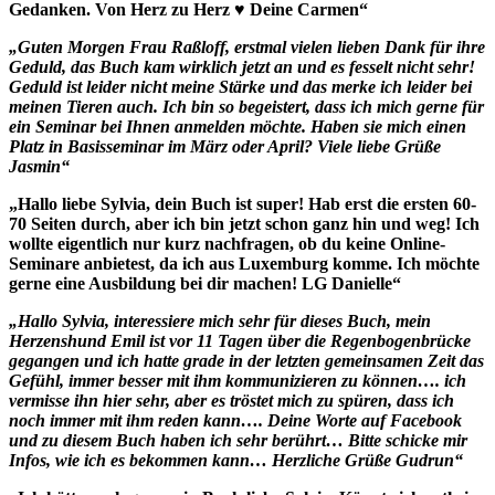
Gedanken. Von Herz zu Herz ♥ Deine Carmen“
„Guten Morgen Frau Raßloff, erstmal vielen lieben Dank für ihre
Geduld, das Buch kam wirklich jetzt an und es fesselt nicht sehr!
Geduld ist leider nicht meine Stärke und das merke ich leider bei
meinen Tieren auch. Ich bin so begeistert, dass ich mich gerne für
ein Seminar bei Ihnen anmelden möchte. Haben sie mich einen
Platz in Basisseminar im März oder April? Viele liebe Grüße
Jasmin“
„Hallo liebe Sylvia, dein Buch ist super! Hab erst die ersten 60-
70 Seiten durch, aber ich bin jetzt schon ganz hin und weg! Ich
wollte eigentlich nur kurz nachfragen, ob du keine Online-
Seminare anbietest, da ich aus Luxemburg komme. Ich möchte
gerne eine Ausbildung bei dir machen! LG Danielle“
„Hallo Sylvia, interessiere mich sehr für dieses Buch, mein
Herzenshund Emil ist vor 11 Tagen über die Regenbogenbrücke
gegangen und ich hatte grade in der letzten gemeinsamen Zeit das
Gefühl, immer besser mit ihm kommunizieren zu können…. ich
vermisse ihn hier sehr, aber es tröstet mich zu spüren, dass ich
noch immer mit ihm reden kann…. Deine Worte auf Facebook
und zu diesem Buch haben ich sehr berührt… Bitte schicke mir
Infos, wie ich es bekommen kann… Herzliche Grüße Gudrun“