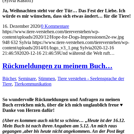
(Sylvia Raßloff)
Ja, Weihnachten steht vor der Tür… Das Fest der Liebe. Ich
würde es mir wünschen, dass sich etwas ändert… für die Tiere!
16. Dezember 2020
/
0 Kommentare
https://www.tiere-verstehen.com/tiereverstehen/wp-
content/uploads/2020/12/Hope-for-Dogs-Impressionen2e-sw.jpg
948
632
Sylvia
https://www.tiere-verstehen.com/tiereverstehen/wp-
content/uploads/2014/01/logo_v3_1.png
Sylvia
2020-12-16
21:46:59
2020-12-16 21:46:59
Und während die Welt ruft…
Rückmeldungen zu meinem Buch…
Bücher
,
Seminare
,
Stimmen
,
Tiere verstehen - Seelensprache der
Tiere
,
Tierkommunikation
So wundervolle Rückmeldungen und Anfragen zu meinen
Buch erreichen mich, über die ich mich unglaublich freue ♥
Danke von Herzen dafür!
(Aber es kommen auch nicht so schöne… „Heute ist der 16.12.
Mein Buch ist nach ihren Angaben am 5.12. An mich raus
gegangen ,aber bis heute nicht angekommen. An der Post liegt