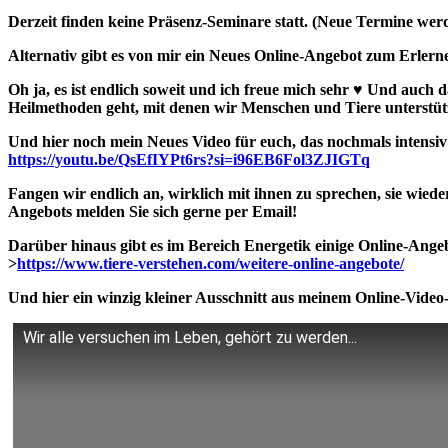
Derzeit finden keine Präsenz-Seminare statt. (Neue Termine werd
Alternativ gibt es von mir ein Neues Online-Angebot zum Erlern
Oh ja, es ist endlich soweit und ich freue mich sehr ♥ Und auch 
Heilmethoden geht, mit denen wir Menschen und Tiere unterstütze
Und hier noch mein Neues Video für euch, das nochmals intensiv
https://youtu.be/QsEfIYPt6rs?si=i96EB6Fol3ZJIGTq
Fangen wir endlich an, wirklich mit ihnen zu sprechen, sie wiede
Angebots melden Sie sich gerne per Email!
Darüber hinaus gibt es im Bereich Energetik einige Online-Ange
>
https://www.tiere-verstehen.com/weitere-online-angebote/
Und hier ein winzig kleiner Ausschnitt aus meinem Online-Video
Wir alle versuchen im Leben, gehört zu werden...