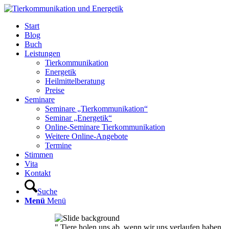
Start
Blog
Buch
Leistungen
Tierkommunikation
Energetik
Heilmittelberatung
Preise
Seminare
Seminare „Tierkommunikation“
Seminar „Energetik“
Online-Seminare Tierkommunikation
Weitere Online-Angebote
Termine
Stimmen
Vita
Kontakt
Suche
Menü
Menü
" Tiere holen uns ab, wenn wir uns verlaufen haben,