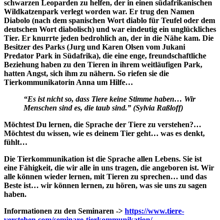
schwarzen Leoparden zu helfen, der in einen südafrikanischen
Wildkatzenpark verlegt worden war. Er trug den Namen
Diabolo (nach dem spanischen Wort diablo für Teufel oder dem
deutschen Wort diabolisch) und war eindeutig ein unglückliches
Tier. Er knurrte jeden bedrohlich an, der in die Nähe kam. Die
Besitzer des Parks (Jurg und Karen Olsen vom Jukani
Predator Park in Südafrika), die eine enge, freundschaftliche
Beziehung haben zu den Tieren in ihrem weitläufigen Park,
hatten Angst, sich ihm zu nähern. So riefen sie die
Tierkommunikatorin Anna um Hilfe…
“Es ist nicht so, dass Tiere keine Stimme haben… Wir
Menschen sind es, die taub sind.” (Sylvia Raßloff)
Möchtest Du lernen, die Sprache der Tiere zu verstehen?…
Möchtest du wissen, wie es deinem Tier geht… was es denkt,
fühlt…
Die Tierkommunikation ist die Sprache allen Lebens. Sie ist
eine Fähigkeit, die wir alle in uns tragen, die angeboren ist. Wir
alle können wieder lernen, mit Tieren zu sprechen… und das
Beste ist… wir können lernen, zu hören, was sie uns zu sagen
haben.
Informationen zu den Seminaren ->
https://www.tiere-
verstehen.com/seminare-tierkommunikation/