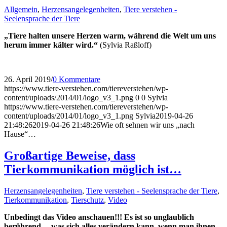
Allgemein
,
Herzensangelegenheiten
,
Tiere verstehen -
Seelensprache der Tiere
„Tiere halten unsere Herzen warm, während die Welt um uns
herum immer kälter wird.“
(Sylvia Raßloff)
26. April 2019
/
0 Kommentare
https://www.tiere-verstehen.com/tiereverstehen/wp-
content/uploads/2014/01/logo_v3_1.png
0
0
Sylvia
https://www.tiere-verstehen.com/tiereverstehen/wp-
content/uploads/2014/01/logo_v3_1.png
Sylvia
2019-04-26
21:48:26
2019-04-26 21:48:26
Wie oft sehnen wir uns „nach
Hause“…
Großartige Beweise, dass
Tierkommunikation möglich ist…
Herzensangelegenheiten
,
Tiere verstehen - Seelensprache der Tiere
,
Tierkommunikation
,
Tierschutz
,
Video
Unbedingt das Video anschauen!!! Es ist so unglaublich
berührend… was sich alles verändern kann, wenn man ihnen