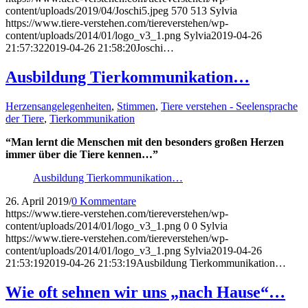
content/uploads/2019/04/Joschi5.jpeg
570
513
Sylvia
https://www.tiere-verstehen.com/tiereverstehen/wp-
content/uploads/2014/01/logo_v3_1.png
Sylvia
2019-04-26
21:57:32
2019-04-26 21:58:20
Joschi…
Ausbildung Tierkommunikation…
Herzensangelegenheiten
,
Stimmen
,
Tiere verstehen - Seelensprache
der Tiere
,
Tierkommunikation
“Man lernt die Menschen mit den besonders großen Herzen
immer über die Tiere kennen…”
Ausbildung Tierkommunikation…
26. April 2019
/
0 Kommentare
https://www.tiere-verstehen.com/tiereverstehen/wp-
content/uploads/2014/01/logo_v3_1.png
0
0
Sylvia
https://www.tiere-verstehen.com/tiereverstehen/wp-
content/uploads/2014/01/logo_v3_1.png
Sylvia
2019-04-26
21:53:19
2019-04-26 21:53:19
Ausbildung Tierkommunikation…
Wie oft sehnen wir uns „nach Hause“…