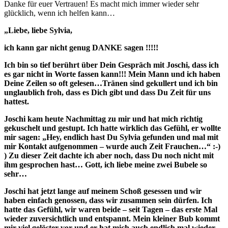
Danke für euer Vertrauen! Es macht mich immer wieder sehr
glücklich, wenn ich helfen kann…
„Liebe, liebe Sylvia,
ich kann gar nicht genug DANKE sagen !!!!!
Ich bin so tief berührt über Dein Gespräch mit Joschi, dass ich
es gar nicht in Worte fassen kann!!! Mein Mann und ich haben
Deine Zeilen so oft gelesen…Tränen sind gekullert und ich bin
unglaublich froh, dass es Dich gibt und dass Du Zeit für uns
hattest.
Joschi kam heute Nachmittag zu mir und hat mich richtig
gekuschelt und gestupt. Ich hatte wirklich das Gefühl, er wollte
mir sagen: „Hey, endlich hast Du Sylvia gefunden und mal mit
mir Kontakt aufgenommen – wurde auch Zeit Frauchen…“ :-)
) Zu dieser Zeit dachte ich aber noch, dass Du noch nicht mit
ihm gesprochen hast… Gott, ich liebe meine zwei Bubele so
sehr…
Joschi hat jetzt lange auf meinem Schoß gesessen und wir
haben einfach genossen, dass wir zusammen sein dürfen. Ich
hatte das Gefühl, wir waren beide – seit Tagen – das erste Mal
wieder zuversichtlich und entspannt. Mein kleiner Bub kommt
mir viel gelöster vor und er hat mich auch endlich mal wieder