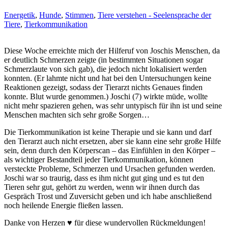
Energetik
,
Hunde
,
Stimmen
,
Tiere verstehen - Seelensprache der
Tiere
,
Tierkommunikation
Diese Woche erreichte mich der Hilferuf von Joschis Menschen, da
er deutlich Schmerzen zeigte (in bestimmten Situationen sogar
Schmerzlaute von sich gab), die jedoch nicht lokalisiert werden
konnten. (Er lahmte nicht und hat bei den Untersuchungen keine
Reaktionen gezeigt, sodass der Tierarzt nichts Genaues finden
konnte. Blut wurde genommen.) Joschi (7) wirkte müde, wollte
nicht mehr spazieren gehen, was sehr untypisch für ihn ist und seine
Menschen machten sich sehr große Sorgen…
Die Tierkommunikation ist keine Therapie und sie kann und darf
den Tierarzt auch nicht ersetzen, aber sie kann eine sehr große Hilfe
sein, denn durch den Körperscan – das Einfühlen in den Körper –
als wichtiger Bestandteil jeder Tierkommunikation, können
versteckte Probleme, Schmerzen und Ursachen gefunden werden.
Joschi war so traurig, dass es ihm nicht gut ging und es tut den
Tieren sehr gut, gehört zu werden, wenn wir ihnen durch das
Gespräch Trost und Zuversicht geben und ich habe anschließend
noch heilende Energie fließen lassen.
Danke von Herzen ♥ für diese wundervollen Rückmeldungen!