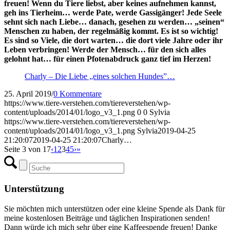
freuen! Wenn du Tiere liebst, aber keines aufnehmen kannst,
geh ins Tierheim… werde Pate, werde Gassigänger! Jede Seele
sehnt sich nach Liebe… danach, gesehen zu werden… „seinen“
Menschen zu haben, der regelmäßig kommt. Es ist so wichtig!
Es sind so Viele, die dort warten… die dort viele Jahre oder ihr
Leben verbringen! Werde der Mensch… für den sich alles
gelohnt hat… für einen Pfotenabdruck ganz tief im Herzen!
Charly – Die Liebe „eines solchen Hundes”…
25. April 2019
/
0 Kommentare
https://www.tiere-verstehen.com/tiereverstehen/wp-
content/uploads/2014/01/logo_v3_1.png
0
0
Sylvia
https://www.tiere-verstehen.com/tiereverstehen/wp-
content/uploads/2014/01/logo_v3_1.png
Sylvia
2019-04-25
21:20:07
2019-04-25 21:20:07
Charly…
Seite 3 von 17
‹
1
2
3
4
5
›
»
Unterstützung
Sie möchten mich unterstützen oder eine kleine Spende als Dank für
meine kostenlosen Beiträge und täglichen Inspirationen senden!
Dann würde ich mich sehr über eine Kaffeespende freuen! Danke