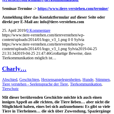
Seminar-Termine ->
https://www.tiere-verstehen.com/termine/
Anmeldung über das Kontaktformular auf dieser Seite oder
direkt per E-Mail an: info@tiere-verstehen.com
25. April 2019
/
0 Kommentare
https://www.tiere-verstehen.com/tiereverstehen/wp-
content/uploads/2014/01/logo_v3_1.png
0
0
Sylvia
https://www.tiere-verstehen.com/tiereverstehen/wp-
content/uploads/2014/01/logo_v3_1.png
Sylvia
2019-04-25
21:31:34
2019-04-25 21:47:46
Großartige Beweise, dass
Tierkommunikation möglich ist…
Charly…
Abschied
,
Geschichten
,
Herzensangelegenheiten
,
Hunde
,
Stimmen
,
Tiere verstehen - Seelensprache der Tiere
,
Tierkommunikation
,
Tierschutz
Mit dieser berührenden Geschichte möchte ich auch einen
innigen Appell an alle richten, die Tiere lieben… aber nicht die
Möglichkeit haben, eines bei sich aufzunehmen: Es gibt so viele
Tiere in Tierheimen… die sich über Zuwendung, Spaziergänge