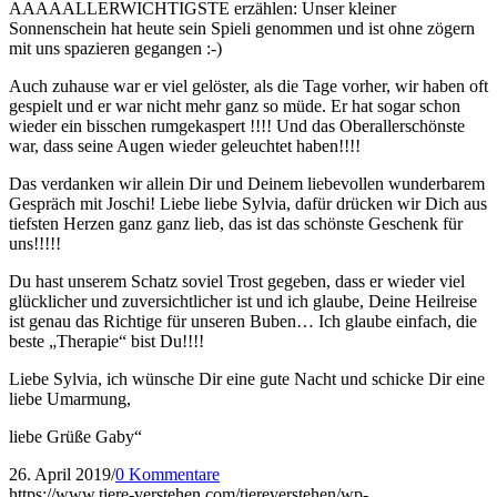
AAAAALLERWICHTIGSTE erzählen: Unser kleiner
Sonnenschein hat heute sein Spieli genommen und ist ohne zögern
mit uns spazieren gegangen :-)
Auch zuhause war er viel gelöster, als die Tage vorher, wir haben oft
gespielt und er war nicht mehr ganz so müde. Er hat sogar schon
wieder ein bisschen rumgekaspert !!!! Und das Oberallerschönste
war, dass seine Augen wieder geleuchtet haben!!!!
Das verdanken wir allein Dir und Deinem liebevollen wunderbarem
Gespräch mit Joschi! Liebe liebe Sylvia, dafür drücken wir Dich aus
tiefsten Herzen ganz ganz lieb, das ist das schönste Geschenk für
uns!!!!!
Du hast unserem Schatz soviel Trost gegeben, dass er wieder viel
glücklicher und zuversichtlicher ist und ich glaube, Deine Heilreise
ist genau das Richtige für unseren Buben… Ich glaube einfach, die
beste „Therapie“ bist Du!!!!
Liebe Sylvia, ich wünsche Dir eine gute Nacht und schicke Dir eine
liebe Umarmung,
liebe Grüße Gaby“
26. April 2019
/
0 Kommentare
https://www.tiere-verstehen.com/tiereverstehen/wp-