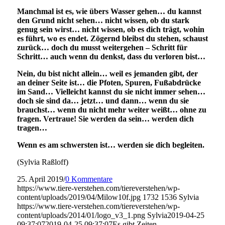
Manchmal ist es, wie übers Wasser gehen… du kannst
den Grund nicht sehen… nicht wissen, ob du stark
genug sein wirst… nicht wissen, ob es dich trägt, wohin
es führt, wo es endet. Zögernd bleibst du stehen, schaust
zurück… doch du musst weitergehen – Schritt für
Schritt… auch wenn du denkst, dass du verloren bist…
Nein, du bist nicht allein… weil es jemanden gibt, der
an deiner Seite ist… die Pfoten, Spuren, Fußabdrücke
im Sand… Vielleicht kannst du sie nicht immer sehen…
doch sie sind da… jetzt… und dann… wenn du sie
brauchst… wenn du nicht mehr weiter weißt… ohne zu
fragen. Vertraue! Sie werden da sein… werden dich
tragen…
Wenn es am schwersten ist… werden sie dich begleiten.
(Sylvia Raßloff)
25. April 2019
/
0 Kommentare
https://www.tiere-verstehen.com/tiereverstehen/wp-
content/uploads/2019/04/Milow10f.jpg
1732
1536
Sylvia
https://www.tiere-verstehen.com/tiereverstehen/wp-
content/uploads/2014/01/logo_v3_1.png
Sylvia
2019-04-25
09:37:07
2019-04-25 09:37:07
Es gibt Zeiten…