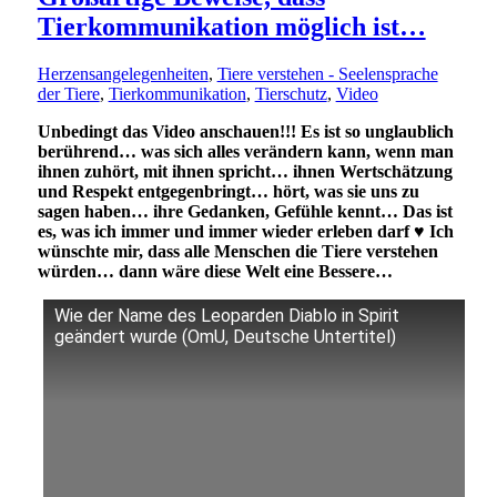
Tierkommunikation möglich ist…
Herzensangelegenheiten
,
Tiere verstehen - Seelensprache
der Tiere
,
Tierkommunikation
,
Tierschutz
,
Video
Unbedingt das Video anschauen!!! Es ist so unglaublich
berührend… was sich alles verändern kann, wenn man
ihnen zuhört, mit ihnen spricht… ihnen Wertschätzung
und Respekt entgegenbringt… hört, was sie uns zu
sagen haben… ihre Gedanken, Gefühle kennt… Das ist
es, was ich immer und immer wieder erleben darf
♥
Ich
wünschte mir, dass alle Menschen die Tiere verstehen
würden… dann wäre diese Welt eine Bessere…
Wie der Name des Leoparden Diablo in Spirit
geändert wurde (OmU, Deutsche Untertitel)