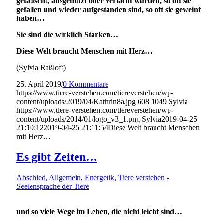
getäuscht, ausgenutzt oder verlacht wurden, so oft sie
gefallen und wieder aufgestanden sind, so oft sie geweint
haben…
Sie sind die wirklich Starken…
Diese Welt braucht Menschen mit Herz…
(Sylvia Raßloff)
25. April 2019
/
0 Kommentare
https://www.tiere-verstehen.com/tiereverstehen/wp-
content/uploads/2019/04/Kathrin8a.jpg
608
1049
Sylvia
https://www.tiere-verstehen.com/tiereverstehen/wp-
content/uploads/2014/01/logo_v3_1.png
Sylvia
2019-04-25
21:10:12
2019-04-25 21:11:54
Diese Welt braucht Menschen
mit Herz…
Es gibt Zeiten…
Abschied
,
Allgemein
,
Energetik
,
Tiere verstehen -
Seelensprache der Tiere
und so viele Wege im Leben, die nicht leicht sind…