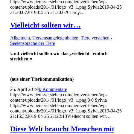
https://www.tiere-verstehen.com/tiereverstehen/wp-
content/uploads/2014/01/logo_v3_1.png
Sylvia
2019-04-25
21:20:07
2019-04-25 21:20:07
Charly…
Vielleicht sollten wir…
Allgemein
,
Herzensangelegenheiten
,
Tiere verstehen -
Seelensprache der Tiere
Und vielleicht sollten wir das „vielleicht“ einfach
streichen ♥
(aus einer Tierkommunikation)
25. April 2019
/
0 Kommentare
https://www.tiere-verstehen.com/tiereverstehen/wp-
content/uploads/2014/01/logo_v3_1.png
0
0
Sylvia
https://www.tiere-verstehen.com/tiereverstehen/wp-
content/uploads/2014/01/logo_v3_1.png
Sylvia
2019-04-25
21:15:32
2019-04-25 21:22:13
Vielleicht sollten wir…
Diese Welt braucht Menschen mit