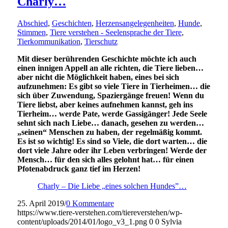
Charly…
Abschied
,
Geschichten
,
Herzensangelegenheiten
,
Hunde
,
Stimmen
,
Tiere verstehen - Seelensprache der Tiere
,
Tierkommunikation
,
Tierschutz
Mit dieser berührenden Geschichte möchte ich auch
einen innigen Appell an alle richten, die Tiere lieben…
aber nicht die Möglichkeit haben, eines bei sich
aufzunehmen: Es gibt so viele Tiere in Tierheimen… die
sich über Zuwendung, Spaziergänge freuen! Wenn du
Tiere liebst, aber keines aufnehmen kannst, geh ins
Tierheim… werde Pate, werde Gassigänger! Jede Seele
sehnt sich nach Liebe… danach, gesehen zu werden…
„seinen“ Menschen zu haben, der regelmäßig kommt.
Es ist so wichtig! Es sind so Viele, die dort warten… die
dort viele Jahre oder ihr Leben verbringen! Werde der
Mensch… für den sich alles gelohnt hat… für einen
Pfotenabdruck ganz tief im Herzen!
Charly – Die Liebe „eines solchen Hundes”…
25. April 2019
/
0 Kommentare
https://www.tiere-verstehen.com/tiereverstehen/wp-
content/uploads/2014/01/logo_v3_1.png
0
0
Sylvia