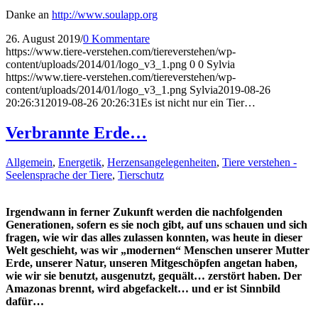
Danke an
http://www.soulapp.org
26. August 2019
/
0 Kommentare
https://www.tiere-verstehen.com/tiereverstehen/wp-
content/uploads/2014/01/logo_v3_1.png
0
0
Sylvia
https://www.tiere-verstehen.com/tiereverstehen/wp-
content/uploads/2014/01/logo_v3_1.png
Sylvia
2019-08-26
20:26:31
2019-08-26 20:26:31
Es ist nicht nur ein Tier…
Verbrannte Erde…
Allgemein
,
Energetik
,
Herzensangelegenheiten
,
Tiere verstehen -
Seelensprache der Tiere
,
Tierschutz
Irgendwann in ferner Zukunft werden die nachfolgenden
Generationen, sofern es sie noch gibt, auf uns schauen und sich
fragen, wie wir das alles zulassen konnten, was heute in dieser
Welt geschieht, was wir „modernen“ Menschen unserer Mutter
Erde, unserer Natur, unseren Mitgeschöpfen angetan haben,
wie wir sie benutzt, ausgenutzt, gequält… zerstört haben. Der
Amazonas brennt, wird abgefackelt… und er ist Sinnbild
dafür…