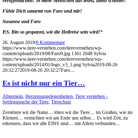
veröffentlichen! Je mehr Menschen das lesen, umso schöner!
Fühle Dich umarmt von Faro und mir!
Susanne und Faro
P.S. Bin so gespannt, wie die Heilreise sein wird!“
26. August 2019
/
0 Kommentare
https://www.tiere-verstehen.com/tiereverstehen/wp-
content/uploads/2019/08/Faro9.jpg
1361
2048
Sylvia
https://www.tiere-verstehen.com/tiereverstehen/wp-
content/uploads/2014/01/logo_v3_1.png
Sylvia
2019-08-26
20:32:27
2019-08-26 20:32:27
Faro…
Es ist nicht nur ein Tier…
Allgemein
,
Herzensangelegenheiten
,
Tiere verstehen -
Seelensprache der Tiere
,
Tierschutz
Zerstören wir die Natur… töten wir die Tiere… im Großen, wie im
Kleinen… vernichten wir am Ende uns selbst… Es wird Zeit, zu
erkennen, dass wir alle EINS sind… mit Allem verbunden…