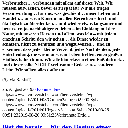
Verbraucher… verbunden mit allem auf dieser Welt. Wir
müssen aufwachen, bevor es zu spät ist! Wir alle tragen
Verantwortung… für das, was geschieht… unser Leben und
Handeln… unseren Konsum in allen Bereichen ethisch und
ökologisch zu überdenken… und wieder etwas langsamer und
bewusster, ja, nachhaltiger zu leben – im Einklang mit der
Natur, mit unseren Herzen und allem, was lebt – mit jedem
einzelnen Schritt, den wir gehen… die Dinge wieder zu
schätzen, nicht zu benutzen und wegzuwerfen… und zu
erkennen, dass jeder kleine Verzicht, jedes Nachdenken, jede
Entscheidung, die wir in unserem Leben treffen, einen großen
Einfluss haben kann. Wir alle hinterlassen einen Fußabdruck…
und dieser sollte NICHT verbrannte Erde sein… sondern
Liebe. Wir sollten alles dafür tun…
(Sylvia Raßloff)
26. August 2019
/
0 Kommentare
https://www.tiere-verstehen.com/tiereverstehen/wp-
content/uploads/2019/08/Carmen2a.jpg
602
960
Sylvia
https://www.tiere-verstehen.com/tiereverstehen/wp-
content/uploads/2014/01/logo_v3_1.png
Sylvia
2019-08-26
09:51:23
2019-08-26 09:51:23
Verbrannte Erde…
Bist du bereit… für den Beginn einer