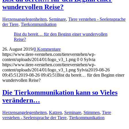
wundervollen Reise?
Herzensangelegenheiten
,
Seminare
,
Tiere verstehen - Seelensprache
der Tiere
,
Tierkommunikation
Bist du bereit… für den Beginn einer wundervollen
Reise?
26. August 2019
/
0 Kommentare
https://www.tiere-verstehen.com/tiereverstehen/wp-
content/uploads/2014/01/logo_v3_1.png
0
0
Sylvia
https://www.tiere-verstehen.com/tiereverstehen/wp-
content/uploads/2014/01/logo_v3_1.png
Sylvia
2019-08-26
09:45:51
2019-08-26 09:45:51
Bist du bereit… für den Beginn einer
wundervollen Reise?
Die Tierkommunikation kann so Vieles
verändern…
Herzensangelegenheiten
,
Katzen
,
Seminare
,
Stimmen
,
Tiere
verstehen - Seelensprache der Tiere
,
Tierkommunikation