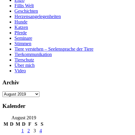
Enzo
Fillis Welt
Geschichten
Herzensangelegenheiten
Hunde
Katzen
Pferde
Seminare
Stimmen
Tiere verstehen – Seelensprache der Tiere
Tierkommunikation
Tierschutz
Über mich
Video
Archiv
Archiv
Kalender
August 2019
M
D
M
D
F
S
S
1
2
3
4