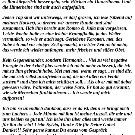
es ihm körperlich besser geht, sein Rücken ein Dauerthema. Und
die Hinterbeine sind mir auch aufgefallen.
Jeden Tag sind wir unterwegs, er darf grasen, ich lese (sitzend auf
meinem Hocker), so drehen wir unsere Runde und sind
zusammen. Hab ihm bereits aus Romeo & Julia mal vorgelesen.
Letzte Woche hatte er eine leichte Krampfkolik, ja das Wetter
vermutlich, so wie er auch sagt. Geriebene Karotten, mei, das
habe ich mal vor einiger Zeit gemacht, in letzter Zeit nicht mehr,
das werde ich wieder anfangen, mehr frisches und süßes Obst.
Kein Gegeneinander, sondern Harmonie… Viel zu viel negative
Energie in der Arbeit (das werde ich nicht mehr zulassen), die ich
mit zu ihm gebracht habe. Mei mei mei, wenn er sagt, „es sind die,
die mit sich selbst unzufrieden sind, die im Außen ein Ventil
suchen“ und dass ich mich schützen soll… Als ob er mit mit dabei
gewesen wäre. Wahnsinn, der weise Faro. Er hat so gut erkannt,
wie wir Menschen funktionieren… Ich werde auf mich
aufpassen!
Ich bin so unendlich dankbar, dass er da ist, denn er bringt mich
zum Lachen… Jede Minute mit ihm ist meine Auszeit, die mir und
uns beiden so gut tut! Ich liebe ihn über alles und werde immer
für ihn da sein! Liebe Sylvia, Danke Dir für Deine Gabe!
Danke!!! Sehr gerne kannst Du etwas vom Gespräch