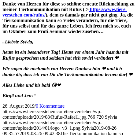
Danke von Herzen für diese so schöne erneute Rückmeldung zu
meiner Tierkommunikation mit Rufus (->
https://www.tiere-
verstehen.com/rufus/
), dem es damals gar nicht gut ging. Ja, die
Tierkommunikation kann so Vieles verändern, für die Tiere,
für uns selbst und für das ganze Leben. Ich freu mich so, euch
im Oktober zum Profi-Seminar wiederzusehen…
„Liebste Sylvia,
heute ist ein besonderer Tag! Heute vor einem Jahr hast du mit
Rufus gesprochen und seitdem hat sich soviel verändert ❤
Wir sagen dir nochmals von Herzen Dankeschön ❤ und ich
danke dir, dass ich von Dir die Tierkommunikation lernen darf ❤
Alles Liebe und bis bald 😘❤
Birgit und Jens“
26. August 2019
/
0 Kommentare
https://www.tiere-verstehen.com/tiereverstehen/wp-
content/uploads/2019/08/Rufus-Rafael1.jpg
766
720
Sylvia
https://www.tiere-verstehen.com/tiereverstehen/wp-
content/uploads/2014/01/logo_v3_1.png
Sylvia
2019-08-26
09:35:57
2019-08-26 09:42:38
Die Tierkommunikation kann so