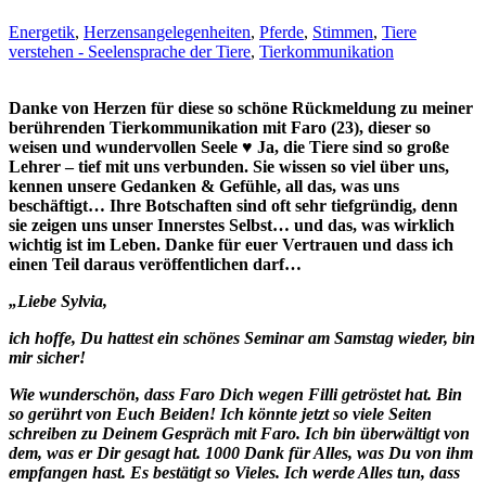
Energetik
,
Herzensangelegenheiten
,
Pferde
,
Stimmen
,
Tiere
verstehen - Seelensprache der Tiere
,
Tierkommunikation
Danke von Herzen für diese so schöne Rückmeldung zu meiner
berührenden Tierkommunikation mit Faro (23), dieser so
weisen und wundervollen Seele ♥ Ja, die Tiere sind so große
Lehrer – tief mit uns verbunden. Sie wissen so viel über uns,
kennen unsere Gedanken & Gefühle, all das, was uns
beschäftigt… Ihre Botschaften sind oft sehr tiefgründig, denn
sie zeigen uns unser Innerstes Selbst… und das, was wirklich
wichtig ist im Leben. Danke für euer Vertrauen und dass ich
einen Teil daraus veröffentlichen darf…
„Liebe Sylvia,
ich hoffe, Du hattest ein schönes Seminar am Samstag wieder, bin
mir sicher!
Wie wunderschön, dass Faro Dich wegen Filli getröstet hat. Bin
so gerührt von Euch Beiden! Ich könnte jetzt so viele Seiten
schreiben zu Deinem Gespräch mit Faro. Ich bin überwältigt von
dem, was er Dir gesagt hat. 1000 Dank für Alles, was Du von ihm
empfangen hast. Es bestätigt so Vieles. Ich werde Alles tun, dass