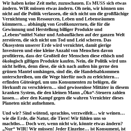
Wir haben keine Zeit mehr, zuzuschauen. Es MUSS sich etwas
ändern. WIR müssen etwas ändern. Oh nein, wir können uns
nicht auf die Politik verlassen, die sich nicht um die großflächige
Vernichtung von Ressourcen, Leben und Lebensräumen
kümmern… abhängig von Großkonzernen, die für die
Gewinnung und Herstellung billiger Produkte und
„Lebens“mittel Natur und Anbauflächen auf der ganzen Welt
zerstören, die sich nicht um Tod und Leid scheren. Das
Ökosystem unserer Erde wird vernichtet, damit gierige
Investoren und eine kleine Anzahl von Menschen davon
profitieren, dass der Großteil der Menschen diese ethisch und
ökologisch giftigen Produkte kaufen. Nein, die Politik wird uns
nicht helfen, denn diese, die sich nach außen hin gerne den
grünen Mantel umhängen, sind die, die Handelsabkommen
unterschreiben, um die Wege hierfür noch zu erleichtern…
erfinden Gütesiegel, um uns Konsumenten zu belügen, die
Herkunft zu verschleiern… sind gewissenlose Mittäter in diesem
kranken System, die den kleinen Mann „Öko“-Steuern zahlen
lassen… aber den Kampf gegen die wahren Vernichter dieses
Planeten nicht aufnehmen.
Und wir? Sind wütend, sprachlos, verzweifelt… wir weinen…
wie die Erde, die Natur, die Tiere! Wir fühlen uns so
machtlos… Doch wer, wenn nicht wir, könnte etwas ändern?
„Nur“ WIR! Wir müssen! Jeder Einzelne… ist Konsument, ist