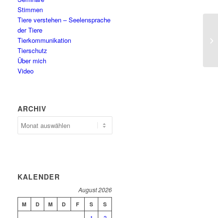
Stimmen
Tiere verstehen – Seelensprache
der Tiere
Tierkommunikation
Tierschutz
Über mich
Video
ARCHIV
Archiv
KALENDER
August 2026
M
D
M
D
F
S
S
1
2