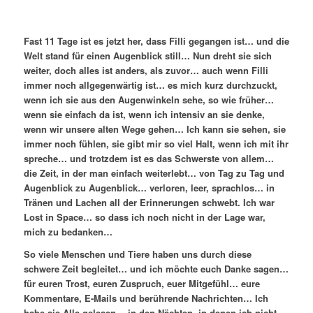
Fast 11 Tage ist es jetzt her, dass Filli gegangen ist… und die
Welt stand für einen Augenblick still… Nun dreht sie sich
weiter, doch alles ist anders, als zuvor… auch wenn Filli
immer noch allgegenwärtig ist… es mich kurz durchzuckt,
wenn ich sie aus den Augenwinkeln sehe, so wie früher…
wenn sie einfach da ist, wenn ich intensiv an sie denke,
wenn wir unsere alten Wege gehen… Ich kann sie sehen, sie
immer noch fühlen, sie gibt mir so viel Halt, wenn ich mit ihr
spreche… und trotzdem ist es das Schwerste von allem…
die Zeit, in der man einfach weiterlebt… von Tag zu Tag und
Augenblick zu Augenblick… verloren, leer, sprachlos… in
Tränen und Lachen all der Erinnerungen schwebt. Ich war
Lost in Space… so dass ich noch nicht in der Lage war,
mich zu bedanken…
So viele Menschen und Tiere haben uns durch diese
schwere Zeit begleitet… und ich möchte euch Danke sagen…
für euren Trost, euren Zuspruch, euer Mitgefühl… eure
Kommentare, E-Mails und berührende Nachrichten… Ich
habe sie Alle gelesen… in den Nächten, in denen ich nicht