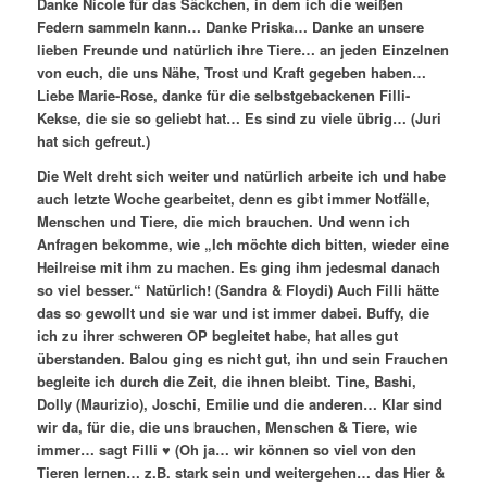
Danke Nicole für das Säckchen, in dem ich die weißen
Federn sammeln kann… Danke Priska… Danke an unsere
lieben Freunde und natürlich ihre Tiere… an jeden Einzelnen
von euch, die uns Nähe, Trost und Kraft gegeben haben…
Liebe Marie-Rose, danke für die selbstgebackenen Filli-
Kekse, die sie so geliebt hat… Es sind zu viele übrig… (Juri
hat sich gefreut.)
Die Welt dreht sich weiter und natürlich arbeite ich und habe
auch letzte Woche gearbeitet, denn es gibt immer Notfälle,
Menschen und Tiere, die mich brauchen. Und wenn ich
Anfragen bekomme, wie „Ich möchte dich bitten, wieder eine
Heilreise mit ihm zu machen. Es ging ihm jedesmal danach
so viel besser.“ Natürlich! (Sandra & Floydi) Auch Filli hätte
das so gewollt und sie war und ist immer dabei. Buffy, die
ich zu ihrer schweren OP begleitet habe, hat alles gut
überstanden. Balou ging es nicht gut, ihn und sein Frauchen
begleite ich durch die Zeit, die ihnen bleibt. Tine, Bashi,
Dolly (Maurizio), Joschi, Emilie und die anderen… Klar sind
wir da, für die, die uns brauchen, Menschen & Tiere, wie
immer… sagt Filli ♥ (Oh ja… wir können so viel von den
Tieren lernen… z.B. stark sein und weitergehen… das Hier &