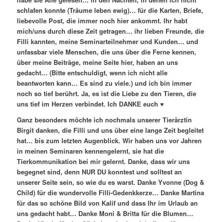
schlafen konnte (Träume leben ewig)… für die Karten, Briefe,
liebevolle Post, die immer noch hier ankommt. Ihr habt
mich/uns durch diese Zeit getragen… ihr lieben Freunde, die
Filli kannten, meine Seminarteilnehmer und Kunden… und
unfassbar viele Menschen, die uns über die Ferne kennen,
über meine Beiträge, meine Seite hier, haben an uns
gedacht… (Bitte entschuldigt, wenn ich nicht alle
beantworten kann… Es sind zu viele.) und ich bin immer
noch so tief berührt. Ja, es ist die Liebe zu den Tieren, die
uns tief im Herzen verbindet. Ich DANKE euch ♥
Ganz besonders möchte ich nochmals unserer Tierärztin
Birgit danken, die Filli und uns über eine lange Zeit begleitet
hat… bis zum letzten Augenblick. Wir haben uns vor Jahren
in meinen Seminaren kennengelernt, sie hat die
Tierkommunikation bei mir gelernt. Danke, dass wir uns
begegnet sind, denn NUR DU konntest und solltest an
unserer Seite sein, so wie du es warst. Danke Yvonne (Dog &
Child) für die wundervolle Filli-Gedenkkerze… Danke Martina
für das so schöne Bild von Kalif und dass Ihr im Urlaub an
uns gedacht habt… Danke Moni & Britta für die Blumen…