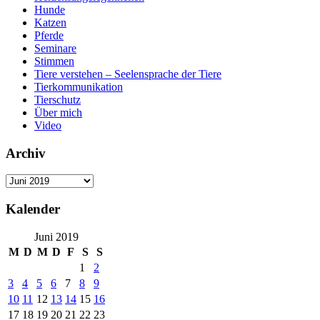
Hunde
Katzen
Pferde
Seminare
Stimmen
Tiere verstehen – Seelensprache der Tiere
Tierkommunikation
Tierschutz
Über mich
Video
Archiv
Archiv
Kalender
Juni 2019
M
D
M
D
F
S
S
1
2
3
4
5
6
7
8
9
10
11
12
13
14
15
16
17
18
19
20
21
22
23