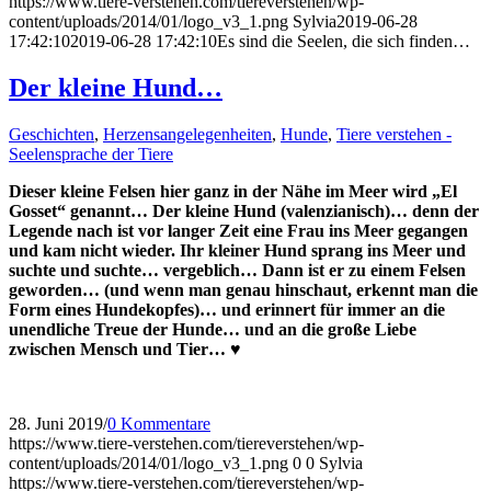
https://www.tiere-verstehen.com/tiereverstehen/wp-
content/uploads/2014/01/logo_v3_1.png
Sylvia
2019-06-28
17:42:10
2019-06-28 17:42:10
Es sind die Seelen, die sich finden…
Der kleine Hund…
Geschichten
,
Herzensangelegenheiten
,
Hunde
,
Tiere verstehen -
Seelensprache der Tiere
Dieser kleine Felsen hier ganz in der Nähe im Meer wird „El
Gosset“ genannt… Der kleine Hund (valenzianisch)… denn der
Legende nach ist vor langer Zeit eine Frau ins Meer gegangen
und kam nicht wieder. Ihr kleiner Hund sprang ins Meer und
suchte und suchte… vergeblich… Dann ist er zu einem Felsen
geworden… (und wenn man genau hinschaut, erkennt man die
Form eines Hundekopfes)… und erinnert für immer an die
unendliche Treue der Hunde… und an die große Liebe
zwischen Mensch und Tier… ♥
28. Juni 2019
/
0 Kommentare
https://www.tiere-verstehen.com/tiereverstehen/wp-
content/uploads/2014/01/logo_v3_1.png
0
0
Sylvia
https://www.tiere-verstehen.com/tiereverstehen/wp-