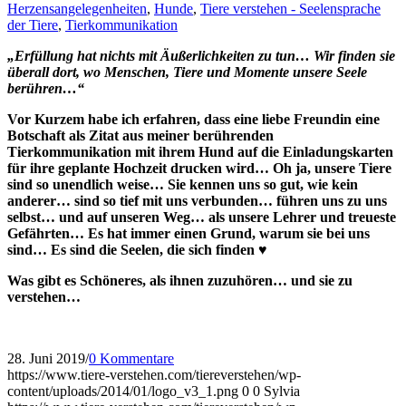
Herzensangelegenheiten
,
Hunde
,
Tiere verstehen - Seelensprache
der Tiere
,
Tierkommunikation
„Erfüllung hat nichts mit Äußerlichkeiten zu tun… Wir finden sie
überall dort, wo Menschen, Tiere und Momente unsere Seele
berühren…“
Vor Kurzem habe ich erfahren, dass eine liebe Freundin eine
Botschaft als Zitat aus meiner berührenden
Tierkommunikation mit ihrem Hund auf die Einladungskarten
für ihre geplante Hochzeit drucken wird… Oh ja, unsere Tiere
sind so unendlich weise… Sie kennen uns so gut, wie kein
anderer… sind so tief mit uns verbunden… führen uns zu uns
selbst… und auf unseren Weg… als unsere Lehrer und treueste
Gefährten… Es hat immer einen Grund, warum sie bei uns
sind… Es sind die Seelen, die sich finden ♥
Was gibt es Schöneres, als ihnen zuzuhören… und sie zu
verstehen…
28. Juni 2019
/
0 Kommentare
https://www.tiere-verstehen.com/tiereverstehen/wp-
content/uploads/2014/01/logo_v3_1.png
0
0
Sylvia