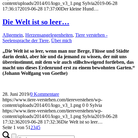
content/uploads/2014/01/logo_v3_1.png
Sylvia
2019-06-28
17:36:17
2019-06-28 17:37:00
Der kleine Hund…
Die Welt ist so leer…
Allgemein
,
Herzensangelegenheiten
,
Tiere verstehen -
Seelensprache der Tiere
,
Über mich
„Die Welt ist so leer, wenn man nur Berge, Flüsse und Städte
darin denkt, aber hie und da jemand zu wissen, der mit uns
übereinstimmt, mit dem wir auch stillschweigend fortleben, das
macht uns dieses Erdenrund erst zu einem bewohnten Garten.“
(Johann Wolfgang von Goethe)
28. Juni 2019
/
0 Kommentare
https://www.tiere-verstehen.com/tiereverstehen/wp-
content/uploads/2014/01/logo_v3_1.png
0
0
Sylvia
https://www.tiere-verstehen.com/tiereverstehen/wp-
content/uploads/2014/01/logo_v3_1.png
Sylvia
2019-06-28
17:32:36
2019-06-28 17:32:36
Die Welt ist so leer…
Seite 1 von 5
1
2
3
4
5