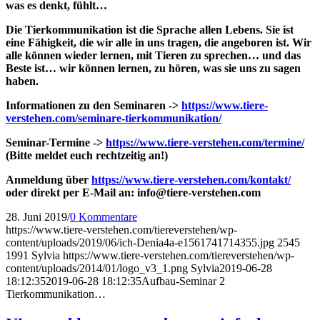
was es denkt, fühlt…
Die Tierkommunikation ist die Sprache allen Lebens. Sie ist
eine Fähigkeit, die wir alle in uns tragen, die angeboren ist. Wir
alle können wieder lernen, mit Tieren zu sprechen… und das
Beste ist… wir können lernen, zu hören, was sie uns zu sagen
haben.
Informationen zu den Seminaren ->
https://www.tiere-
verstehen.com/seminare-tierkommunikation/
Seminar-Termine ->
https://www.tiere-verstehen.com/termine/
(Bitte meldet euch rechtzeitig an!)
Anmeldung über
https://www.tiere-verstehen.com/kontakt/
oder direkt per E-Mail an: info@tiere-verstehen.com
28. Juni 2019
/
0 Kommentare
https://www.tiere-verstehen.com/tiereverstehen/wp-
content/uploads/2019/06/ich-Denia4a-e1561741714355.jpg
2545
1991
Sylvia
https://www.tiere-verstehen.com/tiereverstehen/wp-
content/uploads/2014/01/logo_v3_1.png
Sylvia
2019-06-28
18:12:35
2019-06-28 18:12:35
Aufbau-Seminar 2
Tierkommunikation…