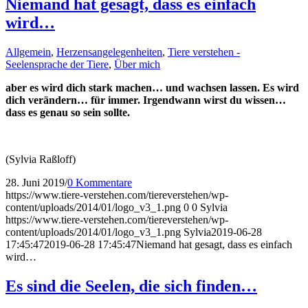
Niemand hat gesagt, dass es einfach
wird…
Allgemein
,
Herzensangelegenheiten
,
Tiere verstehen -
Seelensprache der Tiere
,
Über mich
aber es wird dich stark machen… und wachsen lassen. Es wird
dich verändern… für immer. Irgendwann wirst du wissen…
dass es genau so sein sollte.
(Sylvia Raßloff)
28. Juni 2019
/
0 Kommentare
https://www.tiere-verstehen.com/tiereverstehen/wp-
content/uploads/2014/01/logo_v3_1.png
0
0
Sylvia
https://www.tiere-verstehen.com/tiereverstehen/wp-
content/uploads/2014/01/logo_v3_1.png
Sylvia
2019-06-28
17:45:47
2019-06-28 17:45:47
Niemand hat gesagt, dass es einfach
wird…
Es sind die Seelen, die sich finden…