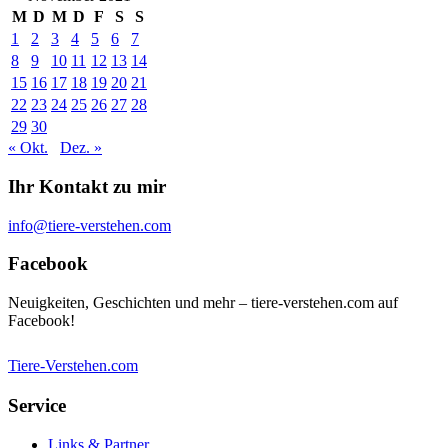
M
D
M
D
F
S
S
1
2
3
4
5
6
7
8
9
10
11
12
13
14
15
16
17
18
19
20
21
22
23
24
25
26
27
28
29
30
« Okt.
Dez. »
Ihr Kontakt zu mir
info@tiere-verstehen.com
Facebook
Neuigkeiten, Geschichten und mehr – tiere-verstehen.com auf
Facebook!
Tiere-Verstehen.com
Service
Links & Partner