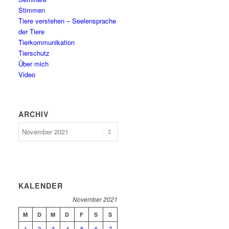
Stimmen
Tiere verstehen – Seelensprache
der Tiere
Tierkommunikation
Tierschutz
Über mich
Video
ARCHIV
Archiv
KALENDER
November 2021
M
D
M
D
F
S
S
1
2
3
4
5
6
7