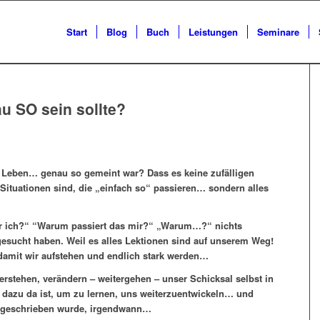
Start
Blog
Buch
Leistungen
Seminare
 SO sein sollte?
 Leben… genau so gemeint war? Dass es keine zufälligen
ituationen sind, die „einfach so“ passieren… sondern alles
 ich?“ “Warum passiert das mir?“ „Warum…?“ nichts
gesucht haben. Weil es alles Lektionen sind auf unserem Weg!
 damit wir aufstehen und endlich stark werden…
erstehen, verändern – weitergehen – unser Schicksal selbst in
dazu da ist, um zu lernen, uns weiterzuentwickeln… und
t geschrieben wurde, irgendwann…