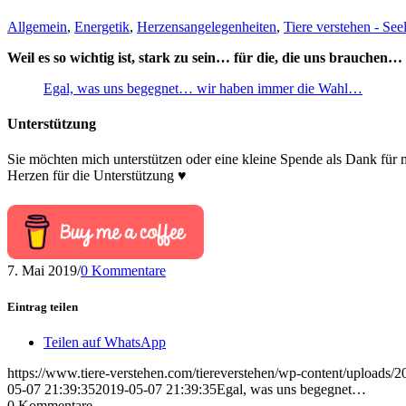
Allgemein
,
Energetik
,
Herzensangelegenheiten
,
Tiere verstehen - See
Weil es so wichtig ist, stark zu sein… für die, die uns brauchen…
Egal, was uns begegnet… wir haben immer die Wahl…
Unterstützung
Sie möchten mich unterstützen oder eine kleine Spende als Dank für
Herzen für die Unterstützung ♥
7. Mai 2019
/
0 Kommentare
Eintrag teilen
Teilen auf WhatsApp
https://www.tiere-verstehen.com/tiereverstehen/wp-content/uploads/
05-07 21:39:35
2019-05-07 21:39:35
Egal, was uns begegnet…
0
Kommentare