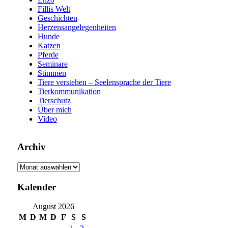
Fillis Welt
Geschichten
Herzensangelegenheiten
Hunde
Katzen
Pferde
Seminare
Stimmen
Tiere verstehen – Seelensprache der Tiere
Tierkommunikation
Tierschutz
Über mich
Video
Archiv
Archiv
Kalender
August 2026
M
D
M
D
F
S
S