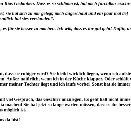
on Rias Gedanken. Dass es so schlimm ist, hat mich furchtbar ersc
et, sie hat sich zu mir gelegt, mich angeschaut und ein paar mal tief
Endlich hat sies verstanden“.
s für sie besser zu machen. Ich will, dass es ihr gut geht! Dafür, u
ht, dass sie ruhiger wird? Sie bleibt wirklich liegen, wenn ich aufs
kann. Außer natürlich, wenn ich in der Küche klapper. Oder schläft 
er meiner Tochter liegt und ich laufe vorbei. Sonst hat sie immer 
mit viel Gespräch, das Geschirr anzulegen. Es geht halt nicht imme
ia machen! Sie hat jetzt so lange warten müssen, dass es ihr besser
s möglich ist.
ns da bist!