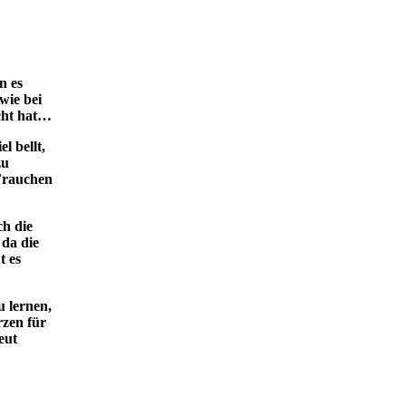
n es
wie bei
cht hat…
l bellt,
zu
 Frauchen
ch die
da die
t es
u lernen,
rzen für
eut