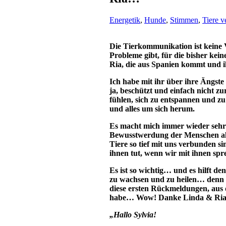
Energetik
,
Hunde
,
Stimmen
,
Tiere v
Die Tierkommunikation ist keine V
Probleme gibt, für die bisher kein
Ria, die aus Spanien kommt und i
Ich habe mit ihr über ihre Ängste 
ja, beschützt und einfach nicht 
fühlen, sich zu entspannen und zu
und alles um sich herum.
Es macht mich immer wieder sehr 
Bewusstwerdung der Menschen all
Tiere so tief mit uns verbunden si
ihnen tut, wenn wir mit ihnen spr
Es ist so wichtig… und es hilft d
zu wachsen und zu heilen… denn 
diese ersten Rückmeldungen, aus de
habe… Wow! Danke Linda & Ria
„Hallo Sylvia!