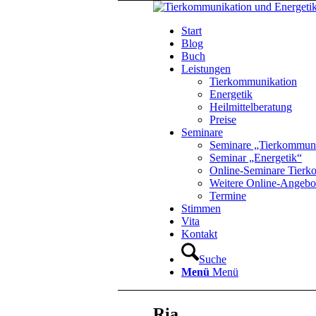
Start
Blog
Buch
Leistungen
Tierkommunikation
Energetik
Heilmittelberatung
Preise
Seminare
Seminare „Tierkommuni
Seminar „Energetik“
Online-Seminare Tierk
Weitere Online-Angebo
Termine
Stimmen
Vita
Kontakt
Suche
Menü
Menü
Ria…