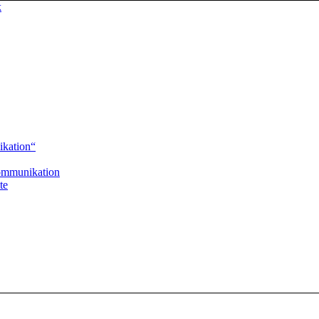
kation“
ommunikation
te