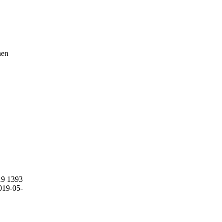
hen
19
1393
019-05-