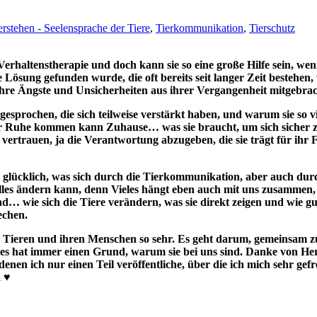
erstehen - Seelensprache der Tiere
,
Tierkommunikation
,
Tierschutz
erhaltenstherapie und doch kann sie so eine große Hilfe sein, wen
e Lösung gefunden wurde, die oft bereits seit langer Zeit bestehen, 
hre Ängste und Unsicherheiten aus ihrer Vergangenheit mitgebra
gesprochen, die sich teilweise verstärkt haben, und warum sie so vie
zur Ruhe kommen kann Zuhause… was sie braucht, um sich sicher 
 vertrauen, ja die Verantwortung abzugeben, die sie trägt für ihr
glücklich, was sich durch die Tierkommunikation, aber auch dur
es ändern kann, denn Vieles hängt eben auch mit uns zusammen, 
nd… wie sich die Tiere verändern, was sie direkt zeigen und wie gu
echen.
en Tieren und ihren Menschen so sehr. Es geht darum, gemeinsam z
es hat immer einen Grund, warum sie bei uns sind. Danke von He
nen ich nur einen Teil veröffentliche, über die ich mich sehr gefr
 ♥