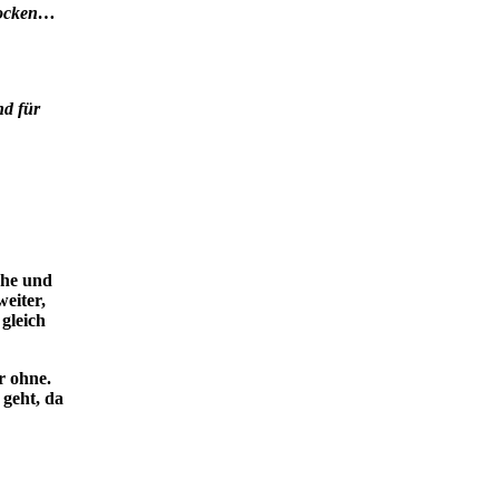
hrocken…
nd für
tehe und
weiter,
gleich
r ohne.
 geht, da