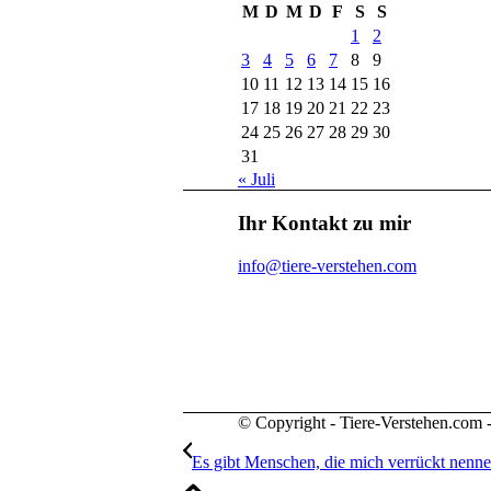
M
D
M
D
F
S
S
1
2
3
4
5
6
7
8
9
10
11
12
13
14
15
16
17
18
19
20
21
22
23
24
25
26
27
28
29
30
31
« Juli
Ihr Kontakt zu mir
info@tiere-verstehen.com
© Copyright - Tiere-Verstehen.com 
Es gibt Menschen, die mich verrückt nen