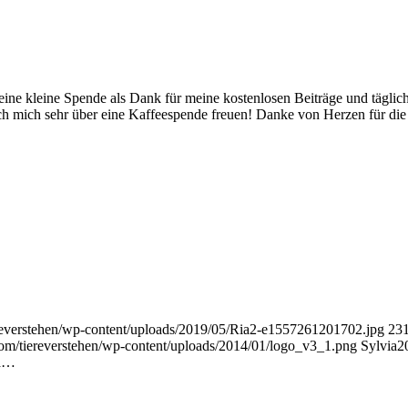
eine kleine Spende als Dank für meine kostenlosen Beiträge und täglic
ch mich sehr über eine Kaffeespende freuen! Danke von Herzen für die
ereverstehen/wp-content/uploads/2019/05/Ria2-e1557261201702.jpg
23
com/tiereverstehen/wp-content/uploads/2014/01/logo_v3_1.png
Sylvia
2
a…