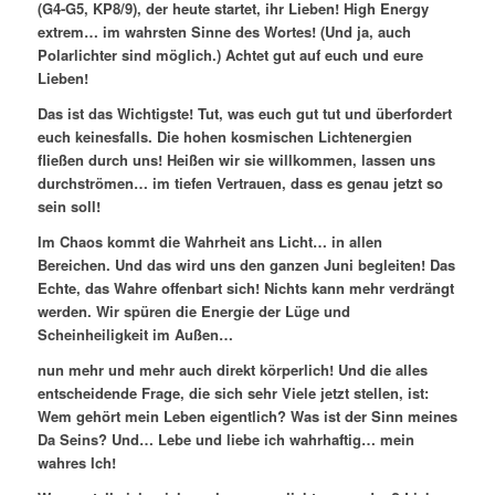
(G4-G5, KP8/9), der heute startet, ihr Lieben! High Energy
extrem… im wahrsten Sinne des Wortes! (Und ja, auch
Polarlichter sind möglich.) Achtet gut auf euch und eure
Lieben!
Das ist das Wichtigste! Tut, was euch gut tut und überfordert
euch keinesfalls. Die hohen kosmischen Lichtenergien
fließen durch uns! Heißen wir sie willkommen, lassen uns
durchströmen… im tiefen Vertrauen, dass es genau jetzt so
sein soll!
Im Chaos kommt die Wahrheit ans Licht… in allen
Bereichen. Und das wird uns den ganzen Juni begleiten! Das
Echte, das Wahre offenbart sich! Nichts kann mehr verdrängt
werden. Wir spüren die Energie der Lüge und
Scheinheiligkeit im Außen…
nun mehr und mehr auch direkt körperlich! Und die alles
entscheidende Frage, die sich sehr Viele jetzt stellen, ist:
Wem gehört mein Leben eigentlich? Was ist der Sinn meines
Da Seins? Und… Lebe und liebe ich wahrhaftig… mein
wahres Ich!