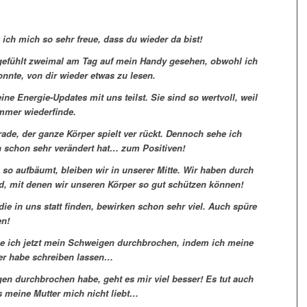
 ich mich so sehr freue, dass du wieder da bist!
gefühlt zweimal am Tag auf mein Handy gesehen, obwohl ich
onnte, von dir wieder etwas zu lesen.
ne Energie-Updates mit uns teilst. Sie sind so wertvoll, weil
mmer wiederfinde.
ade, der ganze Körper spielt ver rückt. Dennoch sehe ich
ch schon sehr verändert hat… zum Positiven!
so aufbäumt, bleiben wir in unserer Mitte. Wir haben durch
nd, mit denen wir unseren Körper so gut schützen können!
die in uns statt finden, bewirken schon sehr viel. Auch spüre
en!
be ich jetzt mein Schweigen durchbrochen, indem ich meine
er habe schreiben lassen…
en durchbrochen habe, geht es mir viel besser! Es tut auch
 meine Mutter mich nicht liebt…