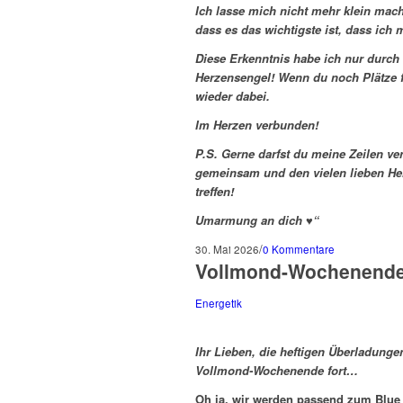
Ich lasse mich nicht mehr klein mac
dass es das wichtigste ist, dass ich m
Diese Erkenntnis habe ich nur durch d
Herzensengel! Wenn du noch Plätze fr
wieder dabei.
Im Herzen verbunden!
P.S. Gerne darfst du meine Zeilen ve
gemeinsam und den vielen lieben He
treffen!
Umarmung an dich ♥“
/
30. Mai 2026
0 Kommentare
Vollmond-Wochenend
Energetik
Ihr Lieben, die heftigen Überladung
Vollmond-Wochenende fort…
Oh ja, wir werden passend zum Blue M