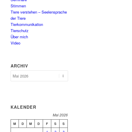
Stimmen
Tiere verstehen – Seelensprache
der Tiere
Tierkommunikation
Tierschutz
Über mich
Video
ARCHIV
Archiv
KALENDER
Mai 2026
M
D
M
D
F
S
S
1
2
3