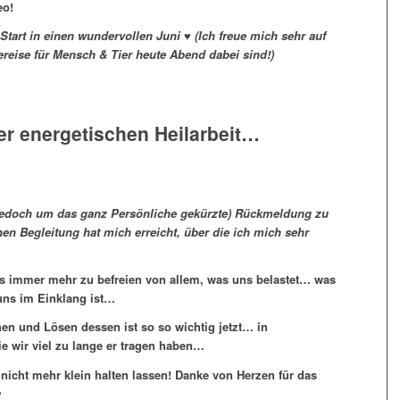
eo!
Start in einen wundervollen Juni ♥ (Ich freue mich sehr auf
ereise für Mensch & Tier heute Abend dabei sind!)
r energetischen Heilarbeit…
 jedoch um das ganz Persönliche gekürzte) Rückmeldung zu
en Begleitung hat mich erreicht, über die ich mich sehr
s immer mehr zu befreien von allem, was uns belastet… was
 uns im Einklang ist…
n und Lösen dessen ist so so wichtig jetzt… in
 wir viel zu lange er tragen haben…
nicht mehr klein halten lassen! Danke von Herzen für das
♥