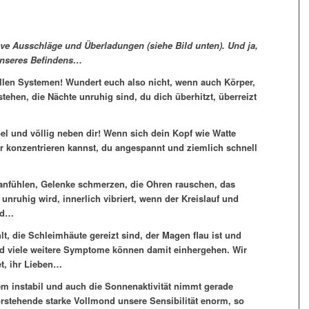
e Ausschläge und Überladungen (siehe Bild unten). Und ja,
 unseres Befindens…
llen Systemen! Wundert euch also nicht, wenn auch Körper,
tehen, die Nächte unruhig sind, du dich überhitzt, überreizt
bel und völlig neben dir! Wenn sich dein Kopf wie Watte
er konzentrieren kannst, du angespannt und ziemlich schnell
anfühlen, Gelenke schmerzen, die Ohren rauschen, das
ruhig wird, innerlich vibriert, wenn der Kreislauf und
ird…
lt, die Schleimhäute gereizt sind, der Magen flau ist und
nd viele weitere Symptome können damit einhergehen. Wir
et, ihr Lieben…
em instabil und auch die Sonnenaktivität nimmt gerade
rstehende starke Vollmond unsere Sensibilität enorm, so