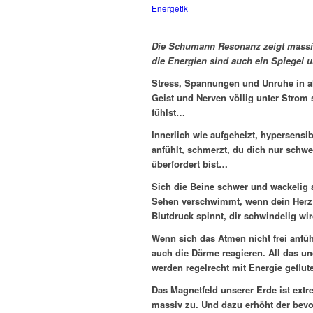
Energetik
Die Schumann Resonanz zeigt massiv
die Energien sind auch ein Spiegel
Stress, Spannungen und Unruhe in a
Geist und Nerven völlig unter Strom s
fühlst…
Innerlich wie aufgeheizt, hypersensi
anfühlt, schmerzt, du dich nur schw
überfordert bist…
Sich die Beine schwer und wackelig 
Sehen verschwimmt, wenn dein Herz un
Blutdruck spinnt, dir schwindelig w
Wenn sich das Atmen nicht frei anfüh
auch die Därme reagieren. All das u
werden regelrecht mit Energie geflut
Das Magnetfeld unserer Erde ist extr
massiv zu. Und dazu erhöht der bevo