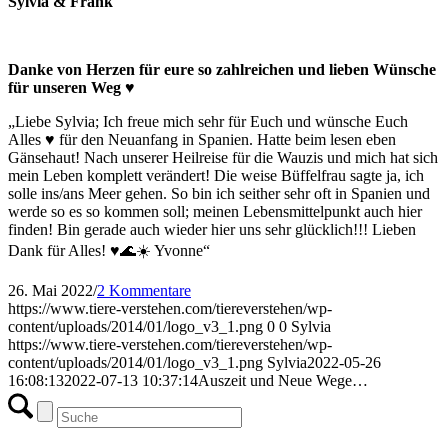
Sylvia & Frank
Danke von Herzen für eure so zahlreichen und lieben Wünsche
für unseren Weg ♥
„Liebe Sylvia; Ich freue mich sehr für Euch und wünsche Euch
Alles ♥️ für den Neuanfang in Spanien. Hatte beim lesen eben
Gänsehaut! Nach unserer Heilreise für die Wauzis und mich hat sich
mein Leben komplett verändert! Die weise Büffelfrau sagte ja, ich
solle ins/ans Meer gehen. So bin ich seither sehr oft in Spanien und
werde so es so kommen soll; meinen Lebensmittelpunkt auch hier
finden! Bin gerade auch wieder hier uns sehr glücklich!!! Lieben
Dank für Alles! ♥️🌊☀️ Yvonne“
26. Mai 2022
/
2 Kommentare
https://www.tiere-verstehen.com/tiereverstehen/wp-
content/uploads/2014/01/logo_v3_1.png
0
0
Sylvia
https://www.tiere-verstehen.com/tiereverstehen/wp-
content/uploads/2014/01/logo_v3_1.png
Sylvia
2022-05-26
16:08:13
2022-07-13 10:37:14
Auszeit und Neue Wege…