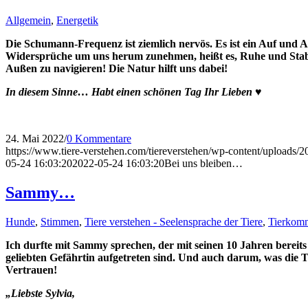
Allgemein
,
Energetik
Die Schumann-Frequenz ist ziemlich nervös. Es ist ein Auf und
Widersprüche um uns herum zunehmen, heißt es, Ruhe und Stabili
Außen zu navigieren! Die Natur hilft uns dabei!
In diesem Sinne… Habt einen schönen Tag Ihr Lieben ♥
24. Mai 2022
/
0 Kommentare
https://www.tiere-verstehen.com/tiereverstehen/wp-content/uploads/
05-24 16:03:20
2022-05-24 16:03:20
Bei uns bleiben…
Sammy…
Hunde
,
Stimmen
,
Tiere verstehen - Seelensprache der Tiere
,
Tierkom
Ich durfte mit Sammy sprechen, der mit seinen 10 Jahren bereits
geliebten Gefährtin aufgetreten sind. Und auch darum, was die T
Vertrauen!
„Liebste Sylvia,