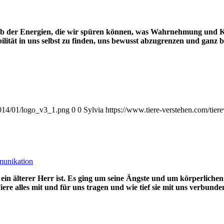
 Ab der Energien, die wir spüren können, was Wahrnehmung und K
tät in uns selbst zu finden, uns bewusst abzugrenzen und ganz be
2014/01/logo_v3_1.png
0
0
Sylvia
https://www.tiere-verstehen.com/tie
munikation
 ein älterer Herr ist. Es ging um seine Ängste und um körperliche
iere alles mit und für uns tragen und wie tief sie mit uns verbu