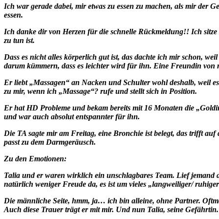
Ich war gerade dabei, mir etwas zu essen zu machen, als mir der
essen.
Ich danke dir von Herzen für die schnelle Rückmeldung!! Ich sitze 
zu tun ist.
Dass es nicht alles körperlich gut ist, das dachte ich mir schon, we
darum kümmern, dass es leichter wird für ihn. Eine Freundin von mir
Er liebt „Massagen“ an Nacken und Schulter wohl deshalb, weil es
zu mir, wenn ich „Massage“? rufe und stellt sich in Position.
Er hat HD Probleme und bekam bereits mit 16 Monaten die „Goldimp
und war auch absolut entspannter für ihn.
Die TA sagte mir am Freitag, eine Bronchie ist belegt, das trifft auf 
passt zu dem Darmgeräusch.
Zu den Emotionen:
Talia und er waren wirklich ein unschlagbares Team. Lief jemand a
natürlich weniger Freude da, es ist um vieles „langweiliger/ ruhiger
Die männliche Seite, hmm, ja… ich bin alleine, ohne Partner. Oftma
Auch diese Trauer trägt er mit mir. Und nun Talia, seine Gefährtin. 