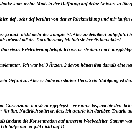
 Gedanke kam, meine Mails in der Hoffnung auf deine Antwort zu übe
hier, tief , sehr tief berührt von deiner Rückmeldung und mir laufe
il er ja auch nicht mehr der Jüngste ist. Aber so detailliert aufgefü
 arbeitet mit der Dorntherapie, ich hab sie bereits kontaktiert.
 ihm etwas Erleichterung bringt. Ich werde sie dann noch ausgiebig
lantate“. Ich war bei 3 Ärzten, 2 davon hätten ihm damals eine neu
dein Gefühl zu. Aber er habe ein starkes Herz. Sein Stuhlgang ist derze
m Gartenzaun, hat sie nur gepiepst – er rannte los, machte den dic
“ für ihn. Natürlich spürt er, dass ich traurig bin darüber. Traurig a
ls ist dann die Konzentration auf unserem Wegbegleiter. Sammy war/i
Ich hoffe nur, er gibt nicht auf !!