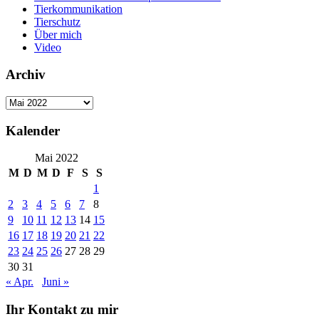
Tierkommunikation
Tierschutz
Über mich
Video
Archiv
Archiv
Kalender
Mai 2022
M
D
M
D
F
S
S
1
2
3
4
5
6
7
8
9
10
11
12
13
14
15
16
17
18
19
20
21
22
23
24
25
26
27
28
29
30
31
« Apr.
Juni »
Ihr Kontakt zu mir