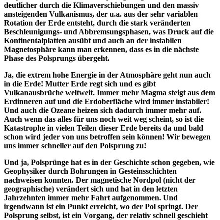
deutlicher durch die Klimaverschiebungen und den massiv
ansteigenden Vulkanismus, der u.a. aus der sehr variablen
Rotation der Erde entsteht, durch die stark veränderten
Beschleunigungs- und Abbremsungsphasen, was Druck auf die
Kontinentalplatten ausübt und auch an der instabilen
Magnetosphäre kann man erkennen, dass es in die nächste
Phase des Polsprungs übergeht.
Ja, die extrem hohe Energie in der Atmosphäre geht nun auch
in die Erde! Mutter Erde regt sich und es gibt
Vulkanausbrüche weltweit. Immer mehr Magma steigt aus dem
Erdinneren auf und die Erdoberfläche wird immer instabiler!
Und auch die Ozeane heizen sich dadurch immer mehr auf.
Auch wenn das alles für uns noch weit weg scheint, so ist die
Katastrophe in vielen Teilen dieser Erde bereits da und bald
schon wird jeder von uns betroffen sein können! Wir bewegen
uns immer schneller auf den Polsprung zu!
Und ja, Polsprünge hat es in der Geschichte schon gegeben, wie
Geophysiker durch Bohrungen in Gesteinsschichten
nachweisen konnten.
Der magnetische Nordpol (nicht der
geographische) verändert sich und hat in den letzten
Jahrzehnten immer mehr Fahrt aufgenommen. Und
irgendwann ist ein Punkt erreicht, wo der Pol springt. Der
Polsprung selbst, ist ein Vorgang, der relativ schnell geschieht