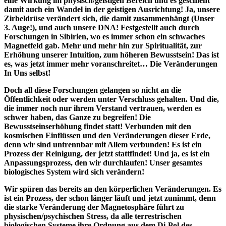
eine Wirkung im physisch/geistigen Bereich und es geschieht
damit auch ein Wandel in der geistigen Ausrichtung!
Ja, unsere
Zirbeldrüse verändert sich, die damit zusammenhängt (Unser
3. Auge!), und auch unsere DNA! Festgestellt auch durch
Forschungen in Sibirien, wo es immer schon ein schwaches
Magnetfeld gab. Mehr und mehr hin zur Spiritualität, zur
Erhöhung unserer Intuition, zum höheren Bewusstsein!
Das ist
es, was jetzt immer mehr voranschreitet… Die Veränderungen
In Uns selbst!
Doch all diese Forschungen gelangen so nicht an die
Öffentlichkeit oder werden unter Verschluss gehalten. Und die,
die immer noch nur ihrem Verstand vertrauen, werden es
schwer haben, das Ganze zu begreifen! Die
Bewusstseinserhöhung findet statt! Verbunden mit den
kosmischen Einflüssen und den Veränderungen dieser Erde,
denn wir sind untrennbar mit Allem verbunden!
Es ist ein
Prozess der Reinigung, der jetzt stattfindet!
Und ja, es ist ein
Anpassungsprozess, den wir durchlaufen!
Unser gesamtes
biologisches System wird sich verändern!
Wir spüren das bereits an den körperlichen Veränderungen. Es
ist ein Prozess, der schon länger läuft und jetzt zunimmt, denn
die starke Veränderung der Magnetosphäre führt zu
physischen/psychischen Stress, da alle terrestrischen
biologischen Systeme ihre Ordnung aus dem Di-Pol des