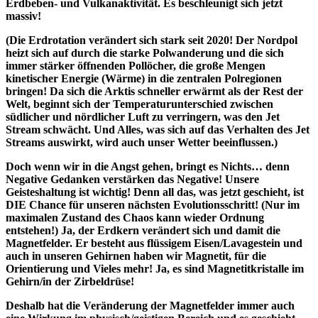
Erdbeben- und Vulkanaktivität. Es beschleunigt sich jetzt
massiv!
(Die Erdrotation verändert sich stark seit 2020! Der Nordpol
heizt sich auf durch die starke Polwanderung und die sich
immer stärker öffnenden Pollöcher, die große Mengen
kinetischer Energie (Wärme) in die zentralen Polregionen
bringen! Da sich die Arktis schneller erwärmt als der Rest der
Welt, beginnt sich der Temperaturunterschied zwischen
südlicher und nördlicher Luft zu verringern, was den Jet
Stream schwächt. Und Alles, was sich auf das Verhalten des Jet
Streams auswirkt, wird auch unser Wetter beeinflussen.)
Doch wenn wir in die Angst gehen, bringt es Nichts… denn
Negative Gedanken verstärken das Negative! Unsere
Geisteshaltung ist wichtig! Denn all das, was jetzt geschieht, ist
DIE Chance für unseren nächsten Evolutionsschritt! (Nur im
maximalen Zustand des Chaos kann wieder Ordnung
entstehen!) Ja, der Erdkern verändert sich und damit die
Magnetfelder. Er besteht aus flüssigem Eisen/Lavagestein und
auch in unseren Gehirnen haben wir Magnetit, für die
Orientierung und Vieles mehr! Ja, es sind Magnetitkristalle im
Gehirn/in der Zirbeldrüse!
Deshalb hat die Veränderung der Magnetfelder immer auch