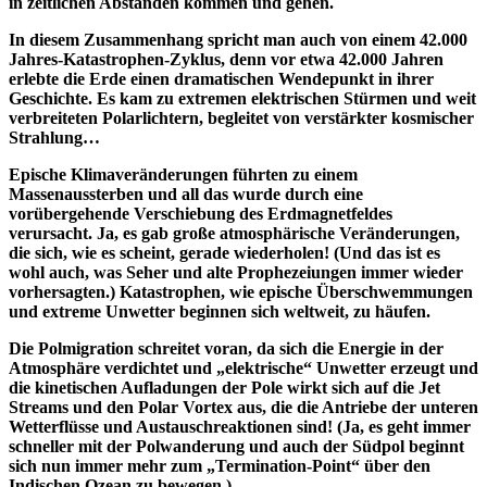
in zeitlichen Abständen kommen und gehen.
In diesem Zusammenhang spricht man auch von einem 42.000
Jahres-Katastrophen-Zyklus, denn vor etwa 42.000 Jahren
erlebte die Erde einen dramatischen Wendepunkt in ihrer
Geschichte. Es kam zu extremen elektrischen Stürmen und weit
verbreiteten Polarlichtern, begleitet von verstärkter kosmischer
Strahlung…
Epische Klimaveränderungen führten zu einem
Massenaussterben und all das wurde durch eine
vorübergehende Verschiebung des Erdmagnetfeldes
verursacht. Ja, es gab große atmosphärische Veränderungen,
die sich, wie es scheint, gerade wiederholen! (Und das ist es
wohl auch, was Seher und alte Prophezeiungen immer wieder
vorhersagten.) Katastrophen, wie epische Überschwemmungen
und extreme Unwetter beginnen sich weltweit, zu häufen.
Die Polmigration schreitet voran, da sich die Energie in der
Atmosphäre verdichtet und „elektrische“ Unwetter erzeugt und
die kinetischen Aufladungen der Pole wirkt sich auf die Jet
Streams und den Polar Vortex aus, die die Antriebe der unteren
Wetterflüsse und Austauschreaktionen sind! (Ja, es geht immer
schneller mit der Polwanderung und auch der Südpol beginnt
sich nun immer mehr zum „Termination-Point“ über den
Indischen Ozean zu bewegen.)