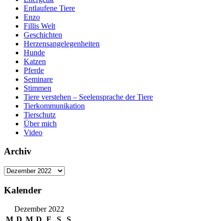
Entlaufene Tiere
Enzo
Fillis Welt
Geschichten
Herzensangelegenheiten
Hunde
Katzen
Pferde
Seminare
Stimmen
Tiere verstehen – Seelensprache der Tiere
Tierkommunikation
Tierschutz
Über mich
Video
Archiv
Archiv
Kalender
Dezember 2022
M
D
M
D
F
S
S