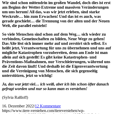
Wir sind schon mittendrin im großen Wandel, doch dies ist erst
am Beginn der Wetter-Extreme und massiven Veränderungen
um uns herum! All das, was wir jetzt erleben, sind starke
Weckrufe… hin zum Erwachen! Und das ist es auch, was
gerade geschieht… die Trennung von der alten und der Neuen
Welt, die parallel entsteht!
So viele Menschen sind schon auf dem Weg… sich wieder zu
verbinden, Gemeinschaften zu bilden, Neue Wege zu gehen!
Das Alte löst sich immer mehr auf und zerstört sich selbst. Es
heißt jetzt, Verantwortung für uns zu übernehmen und uns auf
mögliche Katastrophen vorzubereiten, denn am Ende ist man
allein auf sich gestellt! Es gibt keine Katastrophen- und
Präventions-Maßnahmen, nur Verschleierungen, während uns
die Zeit davon läuft!
Und d
eshalb ist die Eigenverantwortung
und die Vereinigung von Menschen, die sich gegenseitig
unterstützen, jetzt so wichtig!
Ja, das war jetzt viel… ich weiß, aber ich bin schon öfter danach
gefragt worden und nur so kann man es verstehen!
(Sylvia Raßloff)
16. Dezember 2022
/
12 Kommentare
https://www.tiere-verstehen.com/tiereverstehen/wp-