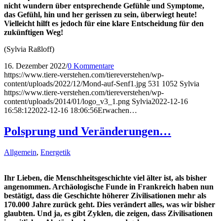
nicht wundern über entsprechende Gefühle und Symptome,
das Gefühl, hin und her gerissen zu sein, überwiegt heute!
Vielleicht hilft es jedoch für eine klare Entscheidung für den
zukünftigen Weg!
(Sylvia Raßloff)
16. Dezember 2022
/
0 Kommentare
https://www.tiere-verstehen.com/tiereverstehen/wp-
content/uploads/2022/12/Mond-auf-Senf1.jpg
531
1052
Sylvia
https://www.tiere-verstehen.com/tiereverstehen/wp-
content/uploads/2014/01/logo_v3_1.png
Sylvia
2022-12-16
16:58:12
2022-12-16 18:06:56
Erwachen…
Polsprung und Veränderungen…
Allgemein
,
Energetik
Ihr Lieben, die Menschheitsgeschichte viel älter ist, als bisher
angenommen. Archäologische Funde in Frankreich haben nun
bestätigt, dass die Geschichte höherer Zivilisationen mehr als
170.000 Jahre zurück geht. Dies verändert alles, was wir bisher
glaubten. Und ja, es gibt Zyklen, die zeigen, dass Zivilisationen