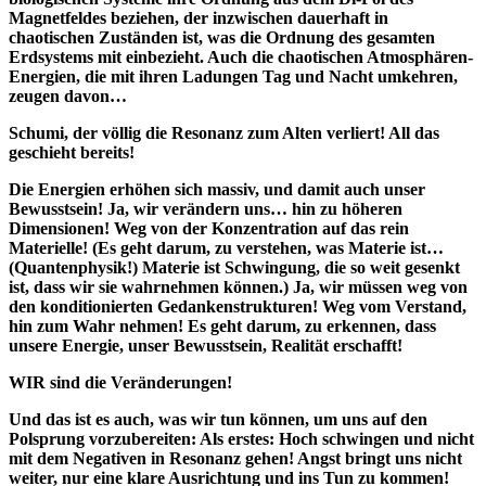
Magnetfeldes beziehen, der inzwischen dauerhaft in
chaotischen Zuständen ist, was die Ordnung des gesamten
Erdsystems mit einbezieht.
Auch die chaotischen Atmosphären-
Energien, die mit ihren Ladungen Tag und Nacht umkehren,
zeugen davon…
Schumi, der völlig die Resonanz zum Alten verliert!
All das
geschieht bereits!
Die Energien erhöhen sich massiv, und damit auch unser
Bewusstsein! Ja, wir verändern uns… hin zu höheren
Dimensionen! Weg von der Konzentration auf das rein
Materielle! (Es geht darum, zu verstehen, was Materie ist…
(Quantenphysik!) Materie ist Schwingung, die so weit gesenkt
ist, dass wir sie wahrnehmen können.) Ja, wir müssen weg von
den konditionierten Gedankenstrukturen! Weg vom Verstand,
hin zum Wahr nehmen! Es geht darum, zu erkennen, dass
unsere Energie, unser Bewusstsein, Realität erschafft!
WIR sind die Veränderungen!
Und das ist es auch, was wir tun können, um uns auf den
Polsprung vorzubereiten: Als erstes: Hoch schwingen und nicht
mit dem Negativen in Resonanz gehen! Angst bringt uns nicht
weiter, nur eine klare Ausrichtung und ins Tun zu kommen!