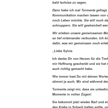
bald tschüss zu sagen.
Dann habe ich mal Tormenta gefragt,
Kommunikation machen lassen von der 
noch Leben möchte. Sie will noch das
schnuppern. Sie will gestreichelt we
Wir erleben unsere gemeinsamen Mom
so tief miteinander verbunden. Ich b
dafür, was wir gemeinsam noch erleb
„Liebe Sylvia
Ich danke Dir von Herzen für die Ti
mir Hoffnung geschenkt und sie hat m
auch richtig gemacht habe.
Wie immer hast Du mit deinen Worten 
stimmt ja auch. Mir sind während dem
Tormenta zeigt mir, dass sie unbedi
Momente in vollen Zügen!
Sie bekommt jetzt wieder Barf und e
den Krebs in Schach halten sollte, u