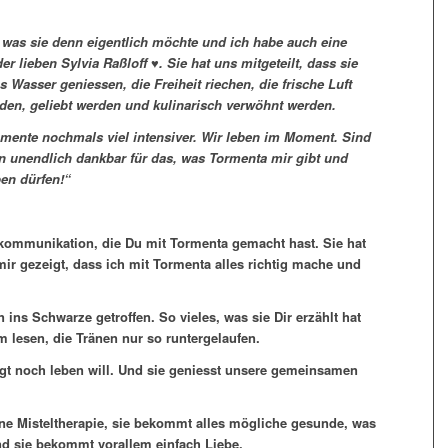
 was sie denn eigentlich möchte und ich habe auch eine
lieben Sylvia Raßloff ♥. Sie hat uns mitgeteilt, dass sie
 Wasser geniessen, die Freiheit riechen, die frische Luft
rden, geliebt werden und kulinarisch verwöhnt werden.
ente nochmals viel intensiver. Wir leben im Moment. Sind
in unendlich dankbar für das, was Tormenta mir gibt und
en dürfen!“
erkommunikation, die Du mit Tormenta gemacht hast. Sie hat
ir gezeigt, dass ich mit Tormenta alles richtig mache und
ins Schwarze getroffen. So vieles, was sie Dir erzählt hat
 lesen, die Tränen nur so runtergelaufen.
ngt noch leben will. Und sie geniesst unsere gemeinsamen
ine Misteltherapie, sie bekommt alles mögliche gesunde, was
nd sie bekommt vorallem einfach Liebe.