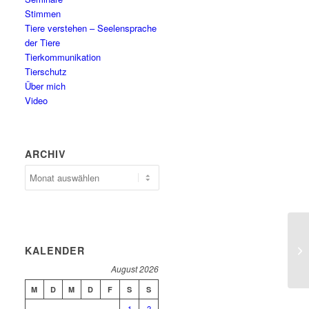
Stimmen
Tiere verstehen – Seelensprache
der Tiere
Tierkommunikation
Tierschutz
Über mich
Video
ARCHIV
Archiv
KALENDER
August 2026
M
D
M
D
F
S
S
1
2