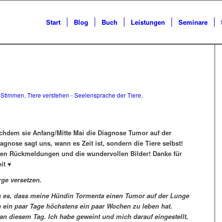
Start
Blog
Buch
Leistungen
Seminare
,
Stimmen
,
Tiere verstehen - Seelensprache der Tiere
,
achdem sie Anfang/Mitte Mai die Diagnose Tumor auf der
agnose sagt uns, wann es Zeit ist, sondern die Tiere selbst!
nen Rückmeldungen und die wundervollen Bilder! Danke für
it ♥
ge versetzen.
ss es, dass meine Hündin Tormenta einen Tumor auf der Lunge
h ein paar Tage höchstens ein paar Wochen zu leben hat.
an diesem Tag. Ich habe geweint und mich darauf eingestellt,