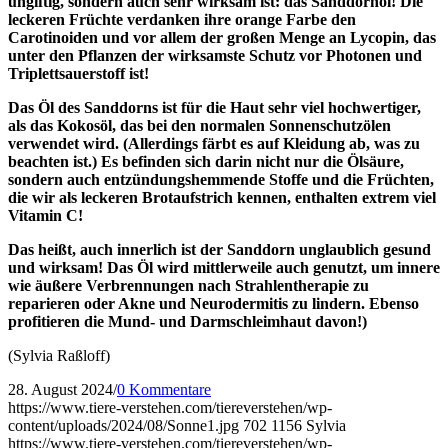
ungiftig, sondern auch sehr wirksam ist: das Sanddornöl! Die
leckeren Früchte verdanken ihre orange Farbe den
Carotinoiden und vor allem der großen Menge an Lycopin, das
unter den Pflanzen der wirksamste Schutz vor Photonen und
Triplettsauerstoff ist!
Das Öl des Sanddorns ist für die Haut sehr viel hochwertiger,
als das Kokosöl, das bei den normalen Sonnenschutzölen
verwendet wird. (Allerdings färbt es auf Kleidung ab, was zu
beachten ist.) Es befinden sich darin nicht nur die Ölsäure,
sondern auch entzündungshemmende Stoffe und die Früchten,
die wir als leckeren Brotaufstrich kennen, enthalten extrem viel
Vitamin C!
Das heißt, auch innerlich ist der Sanddorn unglaublich gesund
und wirksam! Das Öl wird mittlerweile auch genutzt, um innere
wie äußere Verbrennungen nach Strahlentherapie zu
reparieren oder Akne und Neurodermitis zu lindern. Ebenso
profitieren die Mund- und Darmschleimhaut davon!)
(Sylvia Raßloff)
28. August 2024
/
0 Kommentare
https://www.tiere-verstehen.com/tiereverstehen/wp-
content/uploads/2024/08/Sonne1.jpg
702
1156
Sylvia
https://www.tiere-verstehen.com/tiereverstehen/wp-