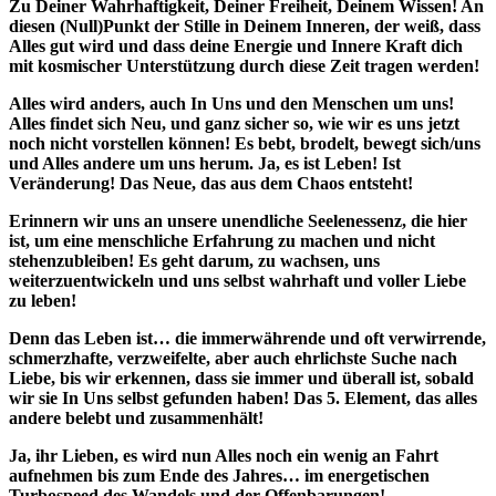
Zu Deiner Wahrhaftigkeit, Deiner Freiheit, Deinem Wissen! An
diesen (Null)Punkt der Stille in Deinem Inneren, der weiß, dass
Alles gut wird und dass deine Energie und Innere Kraft dich
mit kosmischer Unterstützung durch diese Zeit tragen werden!
Alles wird anders, auch In Uns und den Menschen um uns!
Alles findet sich Neu, und ganz sicher so, wie wir es uns jetzt
noch nicht vorstellen können! Es bebt, brodelt, bewegt sich/uns
und Alles andere um uns herum. Ja, es ist Leben! Ist
Veränderung! Das Neue, das aus dem Chaos entsteht!
Erinnern wir uns an unsere unendliche Seelenessenz, die hier
ist, um eine menschliche Erfahrung zu machen und nicht
stehenzubleiben! Es geht darum, zu wachsen, uns
weiterzuentwickeln und uns selbst wahrhaft und voller Liebe
zu leben!
Denn das Leben ist… die immerwährende und oft verwirrende,
schmerzhafte, verzweifelte, aber auch ehrlichste Suche nach
Liebe, bis wir erkennen, dass sie immer und überall ist, sobald
wir sie In Uns selbst gefunden haben! Das 5. Element, das alles
andere belebt und zusammenhält!
Ja, ihr Lieben, es wird nun Alles noch ein wenig an Fahrt
aufnehmen bis zum Ende des Jahres… im energetischen
Turbospeed des Wandels und der Offenbarungen!