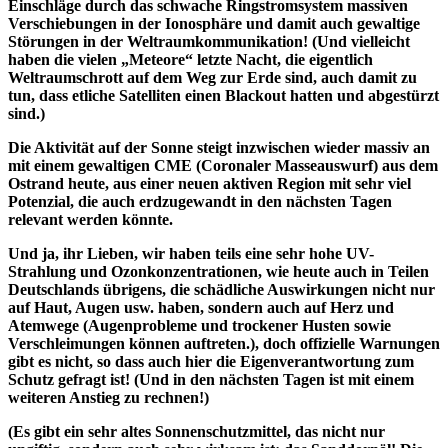
Einschläge durch das schwache Ringstromsystem massiven
Verschiebungen in der Ionosphäre und damit auch gewaltige
Störungen in der Weltraumkommunikation! (Und vielleicht
haben die vielen „Meteore“ letzte Nacht, die eigentlich
Weltraumschrott auf dem Weg zur Erde sind, auch damit zu
tun, dass etliche Satelliten einen Blackout hatten und abgestürzt
sind.)
Die Aktivität auf der Sonne steigt inzwischen wieder massiv an
mit einem gewaltigen CME (Coronaler Masseauswurf) aus dem
Ostrand heute, aus einer neuen aktiven Region mit sehr viel
Potenzial, die auch erdzugewandt in den nächsten Tagen
relevant werden könnte.
Und ja, ihr Lieben, wir haben teils eine sehr hohe UV-
Strahlung und Ozonkonzentrationen, wie heute auch in Teilen
Deutschlands übrigens, die schädliche Auswirkungen nicht nur
auf Haut, Augen usw. haben, sondern auch auf Herz und
Atemwege (Augenprobleme und trockener Husten sowie
Verschleimungen können auftreten.), doch offizielle Warnungen
gibt es nicht, so dass auch hier die Eigenverantwortung zum
Schutz gefragt ist! (Und in den nächsten Tagen ist mit einem
weiteren Anstieg zu rechnen!)
(Es gibt ein sehr altes Sonnenschutzmittel, das nicht nur