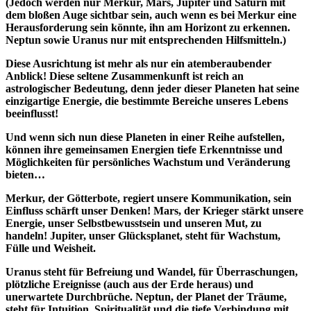
(Jedoch werden nur Merkur, Mars, Jupiter und Saturn mit
dem bloßen Auge sichtbar sein, auch wenn es bei Merkur eine
Herausforderung sein könnte, ihn am Horizont zu erkennen.
Neptun sowie Uranus nur mit entsprechenden Hilfsmitteln.)
Diese Ausrichtung ist mehr als nur ein atemberaubender
Anblick! Diese seltene Zusammenkunft ist reich an
astrologischer Bedeutung, denn jeder dieser Planeten hat seine
einzigartige Energie, die bestimmte Bereiche unseres Lebens
beeinflusst!
Und wenn sich nun diese Planeten in einer Reihe aufstellen,
können ihre gemeinsamen Energien tiefe Erkenntnisse und
Möglichkeiten für persönliches Wachstum und Veränderung
bieten…
Merkur, der Götterbote, regiert unsere Kommunikation, sein
Einfluss schärft unser Denken! Mars, der Krieger stärkt unsere
Energie, unser Selbstbewusstsein und unseren Mut, zu
handeln! Jupiter, unser Glücksplanet, steht für Wachstum,
Fülle und Weisheit.
Uranus steht für Befreiung und Wandel, für Überraschungen,
plötzliche Ereignisse (auch aus der Erde heraus) und
unerwartete Durchbrüche. Neptun, der Planet der Träume,
steht für Intuition, Spiritualität und die tiefe Verbindung mit