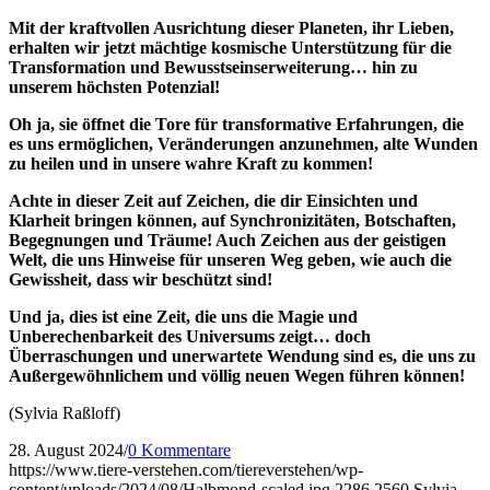
Mit der kraftvollen Ausrichtung dieser Planeten, ihr Lieben,
erhalten wir jetzt mächtige kosmische Unterstützung für die
Transformation und Bewusstseinserweiterung… hin zu
unserem höchsten Potenzial!
Oh ja, sie öffnet die Tore für transformative Erfahrungen, die
es uns ermöglichen, Veränderungen anzunehmen, alte Wunden
zu heilen und in unsere wahre Kraft zu kommen!
Achte in dieser Zeit auf Zeichen, die dir Einsichten und
Klarheit bringen können, auf Synchronizitäten, Botschaften,
Begegnungen und Träume! Auch Zeichen aus der geistigen
Welt, die uns Hinweise für unseren Weg geben, wie auch die
Gewissheit, dass wir beschützt sind!
Und ja, dies ist eine Zeit, die uns die Magie und
Unberechenbarkeit des Universums zeigt… doch
Überraschungen und unerwartete Wendung sind es, die uns zu
Außergewöhnlichem und völlig neuen Wegen führen können!
(Sylvia Raßloff)
28. August 2024
/
0 Kommentare
https://www.tiere-verstehen.com/tiereverstehen/wp-
content/uploads/2024/08/Halbmond-scaled.jpg
2286
2560
Sylvia