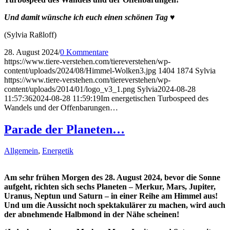
Und damit wünsche ich euch einen schönen Tag
♥
(Sylvia Raßloff)
28. August 2024
/
0 Kommentare
https://www.tiere-verstehen.com/tiereverstehen/wp-
content/uploads/2024/08/Himmel-Wolken3.jpg
1404
1874
Sylvia
https://www.tiere-verstehen.com/tiereverstehen/wp-
content/uploads/2014/01/logo_v3_1.png
Sylvia
2024-08-28
11:57:36
2024-08-28 11:59:19
Im energetischen Turbospeed des
Wandels und der Offenbarungen…
Parade der Planeten…
Allgemein
,
Energetik
Am sehr frühen Morgen des 28. August 2024, bevor die Sonne
aufgeht, richten sich sechs Planeten – Merkur, Mars, Jupiter,
Uranus, Neptun und Saturn – in einer Reihe am Himmel aus!
Und um die Aussicht noch spektakulärer zu machen, wird auch
der abnehmende Halbmond in der Nähe scheinen!