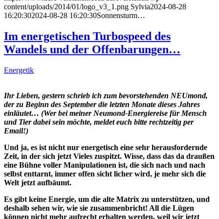
content/uploads/2014/01/logo_v3_1.png
Sylvia
2024-08-28
16:20:30
2024-08-28 16:20:30
Sonnensturm…
Im energetischen Turbospeed des
Wandels und der Offenbarungen…
Energetik
Ihr Lieben, gestern schrieb ich zum bevorstehenden NEUmond,
der zu Beginn des September die letzten Monate dieses Jahres
einläutet… (Wer bei meiner Neumond-Energiereise für Mensch
und Tier dabei sein möchte, meldet euch bitte rechtzeitig per
Email!)
Und ja, es ist nicht nur energetisch eine sehr herausfordernde
Zeit, in der sich jetzt Vieles zuspitzt. Wisse, dass das da draußen
eine Bühne voller Manipulationen ist, die sich nach und nach
selbst enttarnt, immer offen sicht licher wird, je mehr sich die
Welt jetzt aufbäumt.
Es gibt keine Energie, um die alte Matrix zu unterstützen, und
deshalb sehen wir, wie sie zusammenbricht! All die Lügen
können nicht mehr aufrecht erhalten werden, weil wir jetzt