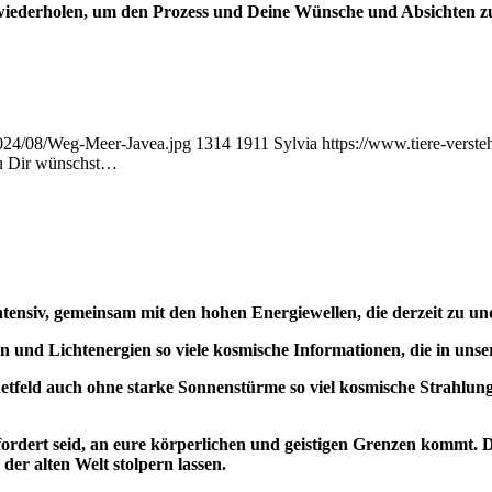
t, wiederholen, um den Prozess und Deine Wünsche und Absichten z
/2024/08/Weg-Meer-Javea.jpg
1314
1911
Sylvia
https://www.tiere-verst
Du Dir wünschst…
ntensiv, gemeinsam mit den hohen Energiewellen, die derzeit zu un
 und Lichtenergien so viele kosmische Informationen, die in uns
ld auch ohne starke Sonnenstürme so viel kosmische Strahlung zu
ordert seid, an eure körperlichen und geistigen Grenzen kommt. 
er alten Welt stolpern lassen.