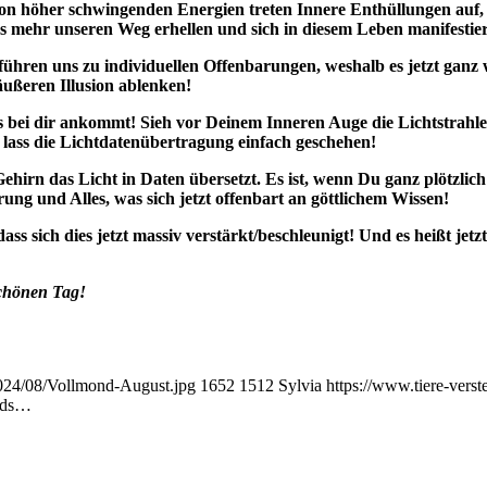
on von höher schwingenden Energien treten Innere Enthüllungen auf,
 mehr unseren Weg erhellen und sich in diesem Leben manifestie
ühren uns zu individuellen Offenbarungen, weshalb es jetzt ganz wi
äußeren Illusion ablenken!
was bei dir ankommt! Sieh vor Deinem Inneren Auge die Lichtstrahle
d lass die Lichtdatenübertragung einfach geschehen!
Gehirn das Licht in Daten übersetzt. Es ist, wenn Du ganz plötzlic
g und Alles, was sich jetzt offenbart an göttlichem Wissen!
ss sich dies jetzt massiv verstärkt/beschleunigt! Und es heißt jet
schönen Tag!
2024/08/Vollmond-August.jpg
1652
1512
Sylvia
https://www.tiere-vers
ads…