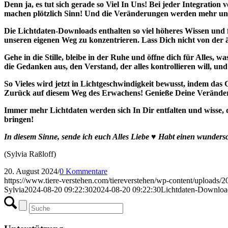
Denn ja, es tut sich gerade so Viel In Uns! Bei jeder Integrati
machen plötzlich Sinn! Und die Veränderungen werden mehr uns
Die Lichtdaten-Downloads enthalten so viel höheres Wissen und f
unseren eigenen Weg zu konzentrieren. Lass Dich nicht von der 
Gehe in die Stille, bleibe in der Ruhe und öffne dich für Alles, 
die Gedanken aus, den Verstand, der alles kontrollieren will, un
So Vieles wird jetzt in Lichtgeschwindigkeit bewusst, indem das 
Zurück auf diesem Weg des Erwachens! Genieße Deine Veränderun
Immer mehr Lichtdaten werden sich In Dir entfalten und wisse, da
bringen!
In diesem Sinne, sende ich euch Alles Liebe ♥ Habt einen wunder
(Sylvia Raßloff)
20. August 2024
/
0 Kommentare
https://www.tiere-verstehen.com/tiereverstehen/wp-content/uploads/
Sylvia
2024-08-20 09:22:30
2024-08-20 09:22:30
Lichtdaten-Downlo