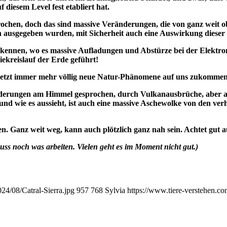
diesem Level fest etabliert hat.
esprochen, doch das sind massive Veränderungen, die von ganz weit
ern ausgegeben wurden, mit Sicherheit auch eine Auswirkung diese
erkennen, wo es massive Aufladungen und Abstürze bei der Elektr
ekreislauf der Erde geführt!
 jetzt immer mehr völlig neue Natur-Phänomene auf uns zukomme
nderungen am Himmel gesprochen, durch Vulkanausbrüche, aber a
.) und wie es aussieht, ist auch eine massive Aschewolke von den
n. Ganz weit weg, kann auch plötzlich ganz nah sein. Achtet gut a
s noch was arbeiten. Vielen geht es im Moment nicht gut.)
24/08/Catral-Sierra.jpg
957
768
Sylvia
https://www.tiere-verstehen.c