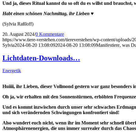
Und ja, dieses Ritual kannst du so oft du es willst und brauchs
Habt einen schönen Nachmittag, ihr Lieben ♥
(Sylvia Raßloff)
20. August 2024
/
0 Kommentare
https://www.tiere-verstehen.com/tiereverstehen/wp-content/uploads
Sylvia
2024-08-20 13:08:09
2024-08-20 13:08:09
Manifestiere, was 
Lichtdaten-Downloads…
Energetik
Huiiii, ihr Lieben, dieser Vollmond gestern war ganz besonders i
Oh ja, wir erhalten mit den Sonnenstürmen, erhöhten Frequenzen
Und es kommt inzwischen durch unser sehr schwaches Erdmagnetfe
und sich verändernden Schwingungen konfrontiert sind!
Also wundert euch nicht, wenn ihr im Moment sehr schnell überf
Atmosphärenenergien, die uns immer surrealer durch das Chaos d