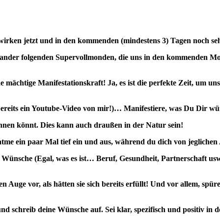
s wirken jetzt und in den kommenden (mindestens 3) Tagen noch se
aufeinander folgenden Supervollmonden, die uns in den kommenden 
 mächtige Manifestationskraft! Ja, es ist die perfekte Zeit, um u
 bereits ein Youtube-Video von mir!)… Manifestiere, was Du Dir wü
nnen könnt. Dies kann auch draußen in der Natur sein!
e ein paar Mal tief ein und aus, während du dich von jegliche
n Wünsche (Egal, was es ist… Beruf, Gesundheit, Partnerschaft us
uge vor, als hätten sie sich bereits erfüllt! Und vor allem, spüre
nd schreib deine Wünsche auf. Sei klar, spezifisch und positiv in