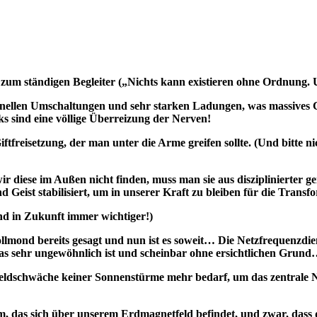
m ständigen Begleiter („Nichts kann existieren ohne Ordnung. U
schnellen Umschaltungen und sehr starken Ladungen, was massives
s sind eine völlige Überreizung der Nerven!
iftfreisetzung, der man unter die Arme greifen sollte. (Und bitte 
 diese im Außen nicht finden, muss man sie aus disziplinierter gei
eist stabilisiert, um in unserer Kraft zu bleiben für die Transfo
nd in Zukunft immer wichtiger!)
llmond bereits gesagt und nun ist es soweit… Die Netzfrequenzdien
s sehr ungewöhnlich ist und scheinbar ohne ersichtlichen Grun
tfeldschwäche keiner Sonnenstürme mehr bedarf, um das zentrale
em, das sich über unserem Erdmagnetfeld befindet, und zwar, das