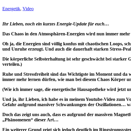
Energetik
,
Video
Ihr Lieben, noch ein kurzes Energie-Update für euch…
Das Chaos in den Atmosphären-Energien wird nun immer mehr zu
Oh ja, die Energien sind völlig konfus mit chaotischen Loops, 
und Unruhe erzeugt. Und auch die dauerhaft starken Stress-Peak
Die körperliche Selbsterhaltung ist sehr geschwächt bei starker G
verteilen.)
Ruhe und Stressfreiheit sind das Wichtigste im Moment und da wir
immer mehr lernen dürfen, wie man bei diesem Chaos Körper und G
(Wie ich immer sage, die energetische Hausapotheke wird jetzt u
Und ja, ihr Lieben, ich habe es in meinem Youtube-Video zum Vo
Gefahr aufgrund massiver Schwankungen der Oszillationen… wa
Doch das zeigt uns auch, dass es aufgrund der massiven Magne
„Phänomenen“ dieser Art…
Ein weiterer Grund zeigt sich jedoch deutlich im Ringstromsyst