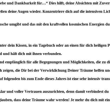
ebe und Dankbarkeit für…“ Dies hilft, deine Absichten mit Zuvers
ließen deine Augen wieder. Konzentriere dich auf die intensiven
Wünsche umgibt und das mit den kraftvollen kosmischen Energien du
unter dein Kissen, in ein Tagebuch oder an einen für dich heilige
nd und hält dich mit ihnen verbunden.
nd empfänglich für alle Begegnungen und Möglichkeiten, die zu 
ch zeigen, die Dir bei der Verwirklichung Deiner Träume helfen u
f folgenden bis zum Ende dieses Jahres ist eine sehr intensiv tra
 klar und voller Vertrauen auszurichten, denn damit verbindest du
u glauben, dass deine Träume wahr werden! Je mehr du dich mit ein