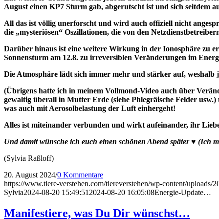
August einen KP7 Sturm gab, abgerutscht ist und sich seitdem auf 
All das ist völlig unerforscht und wird auch offiziell nicht ang
die „mysteriösen“ Oszillationen, die von den Netzdienstbetreib
Darüber hinaus ist eine weitere Wirkung in der Ionosphäre zu 
Sonnensturm am 12.8. zu irreversiblen Veränderungen im Energi
Die Atmosphäre lädt sich immer mehr und stärker auf, weshalb
(Übrigens hatte ich in meinem Vollmond-Video auch über Verä
gewaltig überall in Mutter Erde (siehe Phlegräische Felder usw
was auch mit Aerosolbelastung der Luft einhergeht!
Alles ist miteinander verbunden und wirkt aufeinander, ihr Liebe
Und damit wünsche ich euch einen schönen Abend später ♥ (Ich mus
(Sylvia Raßloff)
20. August 2024
/
0 Kommentare
https://www.tiere-verstehen.com/tiereverstehen/wp-content/uploads/20
Sylvia
2024-08-20 15:49:51
2024-08-20 16:05:08
Energie-Update…
Manifestiere, was Du Dir wünschst…