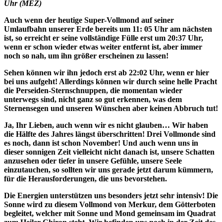
Uhr (MEZ)
Auch wenn der heutige Super-Vollmond auf seiner
Umlaufbahn unserer Erde bereits um 11: 05 Uhr am nächsten
ist, so erreicht er seine vollständige Fülle erst um 20:37 Uhr,
wenn er schon wieder etwas weiter entfernt ist, aber immer
noch so nah, um ihn größer erscheinen zu lassen!
Sehen können wir ihn jedoch erst ab 22:02 Uhr, wenn er hier
bei uns aufgeht! Allerdings können wir durch seine helle Pracht
die Perseiden-Sternschnuppen, die momentan wieder
unterwegs sind, nicht ganz so gut erkennen, was dem
Sternensegen und unseren Wünschen aber keinen Abbruch tut!
Ja, Ihr Lieben, auch wenn wir es nicht glauben… Wir haben
die Hälfte des Jahres längst überschritten! Drei Vollmonde sind
es noch, dann ist schon November! Und auch wenn uns in
dieser sonnigen Zeit vielleicht nicht danach ist, unsere Schatten
anzusehen oder tiefer in unsere Gefühle, unsere Seele
einzutauchen, so sollten wir uns gerade jetzt darum kümmern,
für die Herausforderungen, die uns bevorstehen.
Die Energien unterstützen uns besonders jetzt sehr intensiv! Die
Sonne wird zu diesem Vollmond von Merkur, dem Götterboten
begleitet, welcher mit Sonne und Mond gemeinsam im Quadrat