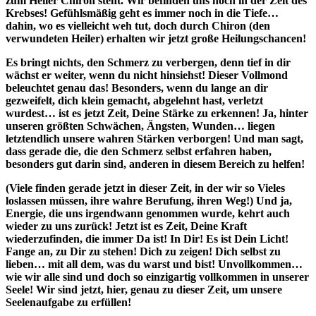
zum Heiler Chiron steht. Wir befinden uns noch in der Zeit des
Krebses! Gefühlsmäßig geht es immer noch in die Tiefe…
dahin, wo es vielleicht weh tut, doch durch Chiron (den
verwundeten Heiler) erhalten wir jetzt große Heilungschancen!
Es bringt nichts, den Schmerz zu verbergen, denn tief in dir
wächst er weiter, wenn du nicht hinsiehst! Dieser Vollmond
beleuchtet genau das! Besonders, wenn du lange an dir
gezweifelt, dich klein gemacht, abgelehnt hast, verletzt
wurdest… ist es jetzt Zeit, Deine Stärke zu erkennen! Ja, hinter
unseren größten Schwächen, Ängsten, Wunden… liegen
letztendlich unsere wahren Stärken verborgen! Und man sagt,
dass gerade die, die den Schmerz selbst erfahren haben,
besonders gut darin sind, anderen in diesem Bereich zu helfen!
(Viele finden gerade jetzt in dieser Zeit, in der wir so Vieles
loslassen müssen, ihre wahre Berufung, ihren Weg!) Und ja,
Energie, die uns irgendwann genommen wurde, kehrt auch
wieder zu uns zurück! Jetzt ist es Zeit, Deine Kraft
wiederzufinden, die immer Da ist! In Dir! Es ist Dein Licht!
Fange an, zu Dir zu stehen! Dich zu zeigen! Dich selbst zu
lieben… mit all dem, was du warst und bist! Unvollkommen…
wie wir alle sind und doch so einzigartig vollkommen in unserer
Seele! Wir sind jetzt, hier, genau zu dieser Zeit, um unsere
Seelenaufgabe zu erfüllen!