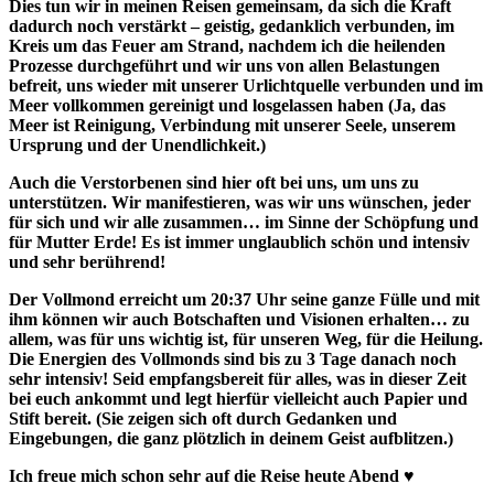
Dies tun wir in meinen Reisen gemeinsam, da sich die Kraft
dadurch noch verstärkt – geistig, gedanklich verbunden, im
Kreis um das Feuer am Strand, nachdem ich die heilenden
Prozesse durchgeführt und wir uns von allen Belastungen
befreit, uns wieder mit unserer Urlichtquelle verbunden und im
Meer vollkommen gereinigt und losgelassen haben (Ja, das
Meer ist Reinigung, Verbindung mit unserer Seele, unserem
Ursprung und der Unendlichkeit.)
Auch die Verstorbenen sind hier oft bei uns, um uns zu
unterstützen. Wir manifestieren, was wir uns wünschen, jeder
für sich und wir alle zusammen… im Sinne der Schöpfung und
für Mutter Erde! Es ist immer unglaublich schön und intensiv
und sehr berührend!
Der Vollmond erreicht um 20:37 Uhr seine ganze Fülle und mit
ihm können wir auch Botschaften und Visionen erhalten… zu
allem, was für uns wichtig ist, für unseren Weg, für die Heilung.
Die Energien des Vollmonds sind bis zu 3 Tage danach noch
sehr intensiv! Seid empfangsbereit für alles, was in dieser Zeit
bei euch ankommt und legt hierfür vielleicht auch Papier und
Stift bereit. (Sie zeigen sich oft durch Gedanken und
Eingebungen, die ganz plötzlich in deinem Geist aufblitzen.)
Ich freue mich schon sehr auf die Reise heute Abend ♥