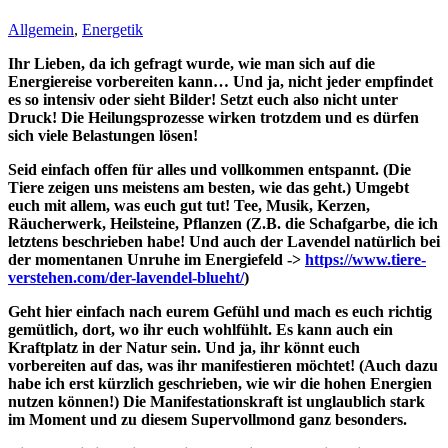
Allgemein
,
Energetik
Ihr Lieben, da ich gefragt wurde, wie man sich auf die
Energiereise vorbereiten kann… Und ja, nicht jeder empfindet
es so intensiv oder sieht Bilder! Setzt euch also nicht unter
Druck! Die Heilungsprozesse wirken trotzdem und es dürfen
sich viele Belastungen lösen!
Seid einfach offen für alles und vollkommen entspannt. (Die
Tiere zeigen uns meistens am besten, wie das geht.) Umgebt
euch mit allem, was euch gut tut! Tee, Musik, Kerzen,
Räucherwerk, Heilsteine, Pflanzen (Z.B. die Schafgarbe, die ich
letztens beschrieben habe! Und auch der Lavendel natürlich bei
der momentanen Unruhe im Energiefeld ->
https://www.tiere-
verstehen.com/der-lavendel-blueht/
)
Geht hier einfach nach eurem Gefühl und mach es euch richtig
gemütlich, dort, wo ihr euch wohlfühlt. Es kann auch ein
Kraftplatz in der Natur sein. Und ja, ihr könnt euch
vorbereiten auf das, was ihr manifestieren möchtet! (Auch dazu
habe ich erst kürzlich geschrieben, wie wir die hohen Energien
nutzen können!) Die Manifestationskraft ist unglaublich stark
im Moment und zu diesem Supervollmond ganz besonders.