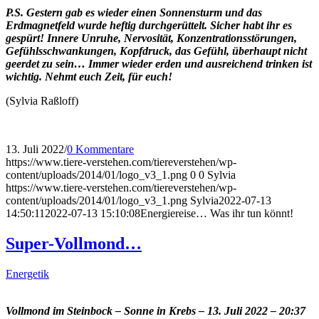
P.S. Gestern gab es wieder einen Sonnensturm und das
Erdmagnetfeld wurde heftig durchgerüttelt. Sicher habt ihr es
gespürt! Innere Unruhe, Nervosität, Konzentrationsstörungen,
Gefühlsschwankungen, Kopfdruck, das Gefühl, überhaupt nicht
geerdet zu sein… Immer wieder erden und ausreichend trinken ist
wichtig. Nehmt euch Zeit, für euch!
(Sylvia Raßloff)
13. Juli 2022
/
0 Kommentare
https://www.tiere-verstehen.com/tiereverstehen/wp-
content/uploads/2014/01/logo_v3_1.png
0
0
Sylvia
https://www.tiere-verstehen.com/tiereverstehen/wp-
content/uploads/2014/01/logo_v3_1.png
Sylvia
2022-07-13
14:50:11
2022-07-13 15:10:08
Energiereise… Was ihr tun könnt!
Super-Vollmond…
Energetik
Vollmond im Steinbock – Sonne in Krebs – 13. Juli 2022 – 20:37