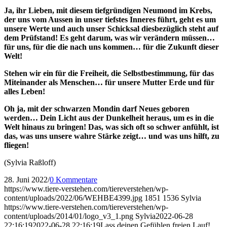
Ja, ihr Lieben, mit diesem tiefgründigen Neumond im Krebs,
der uns vom Aussen in unser tiefstes Inneres führt, geht es um
unsere Werte und auch unser Schicksal diesbezüglich steht auf
dem Prüfstand! Es geht darum, was wir verändern müssen…
für uns, für die die nach uns kommen… für die Zukunft dieser
Welt!
Stehen wir ein für die Freiheit, die Selbstbestimmung, für das
Miteinander als Menschen… für unsere Mutter Erde und für
alles Leben!
Oh ja, mit der schwarzen Mondin darf Neues geboren
werden… Dein Licht aus der Dunkelheit heraus, um es in die
Welt hinaus zu bringen! Das, was sich oft so schwer anfühlt, ist
das, was uns unsere wahre Stärke zeigt… und was uns hilft, zu
fliegen!
(Sylvia Raßloff)
28. Juni 2022
/
0 Kommentare
https://www.tiere-verstehen.com/tiereverstehen/wp-
content/uploads/2022/06/WEHBE4399.jpg
1851
1536
Sylvia
https://www.tiere-verstehen.com/tiereverstehen/wp-
content/uploads/2014/01/logo_v3_1.png
Sylvia
2022-06-28
22:16:19
2022-06-28 22:16:19
Lass deinen Gefühlen freien Lauf!