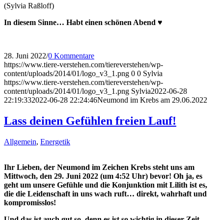
(Sylvia Raßloff)
In diesem Sinne… Habt einen schönen Abend ♥
28. Juni 2022
/
0 Kommentare
https://www.tiere-verstehen.com/tiereverstehen/wp-
content/uploads/2014/01/logo_v3_1.png
0
0
Sylvia
https://www.tiere-verstehen.com/tiereverstehen/wp-
content/uploads/2014/01/logo_v3_1.png
Sylvia
2022-06-28
22:19:33
2022-06-28 22:24:46
Neumond im Krebs am 29.06.2022
Lass deinen Gefühlen freien Lauf!
Allgemein
,
Energetik
Ihr Lieben, der Neumond im Zeichen Krebs steht uns am
Mittwoch, den 29. Juni 2022 (um 4:52 Uhr) bevor! Oh ja, es
geht um unsere Gefühle und die Konjunktion mit Lilith ist es,
die die Leidenschaft in uns wach ruft… direkt, wahrhaft und
kompromisslos!
Und das ist auch gut so, denn es ist so wichtig in dieser Zeit,