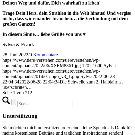
Deinen Weg und dafür, Dich wahrhaft zu leben!
Trage Dein Herz, dein Strahlen in die Welt hinaus! Und vergiss
nicht, dass wir einander brauchen… die Verbindung mit dem
großen Ganzen!
In diesem Sinne… liebe Grüße von uns ♥
Sylvia & Frank
28. Juni 2022
/
0 Kommentare
https://www.tiere-verstehen.com/tiereverstehen/wp-
content/uploads/2022/06/XSEM8861.jpg
1202
1600
Sylvia
https://www.tiere-verstehen.com/tiereverstehen/wp-
content/uploads/2014/01/logo_v3_1.png
Sylvia
2022-06-28
22:04:34
2022-06-28 22:04:34
Die Schwelle zum 2. Halbjahr ist
überschritten…
Seite 1 von 2
1
2
Unterstützung
Sie möchten mich unterstützen oder eine kleine Spende als Dank für
meine kostenlosen Beiträge und täglichen Inspirationen senden!