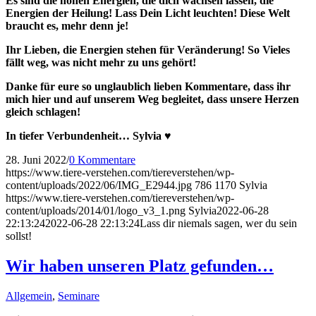
Es sind die hohen Energien, die dich wachsen lassen, die
Energien der Heilung! Lass Dein Licht leuchten! Diese Welt
braucht es, mehr denn je!
Ihr Lieben, die Energien stehen für Veränderung! So Vieles
fällt weg, was nicht mehr zu uns gehört!
Danke für eure so unglaublich lieben Kommentare, dass ihr
mich hier und auf unserem Weg begleitet, dass unsere Herzen
gleich schlagen!
In tiefer Verbundenheit… Sylvia ♥
28. Juni 2022
/
0 Kommentare
https://www.tiere-verstehen.com/tiereverstehen/wp-
content/uploads/2022/06/IMG_E2944.jpg
786
1170
Sylvia
https://www.tiere-verstehen.com/tiereverstehen/wp-
content/uploads/2014/01/logo_v3_1.png
Sylvia
2022-06-28
22:13:24
2022-06-28 22:13:24
Lass dir niemals sagen, wer du sein
sollst!
Wir haben unseren Platz gefunden…
Allgemein
,
Seminare