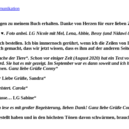
munikation
en zu meinem Buch erhalten. Danke von Herzen für eure lieben Ze
k ♥. Foto anbei. LG Nicole mit Mel, Lena, Abbie, Bessy (und Nidaw
uch bestellen. Ich bin immernoch gerührt, wenn ich die Zeilen von
h gemacht, dass wir jetzt wissen, dass es ihm auf der anderen Seit
ache der Tiere“. Schon vor einiger Zeit (August 2020) hat ein Text 
d. Sie hat es mir gezeigt. Im September war es dann soweit und ich hat
änen. Ganz liebe Grüße Conny“
g ♥ Liebe Grüße, Sandra“
istert. Carola“
klasse… LG Sabine“
 lese es mit großer Begeisterung, lieben Dank! Ganz liebe Grüße C
stellt haben und in den höchsten Tönen davon schwärmen, brauche 