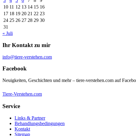
3
4
5
6
7
8
9
10
11
12
13
14
15
16
17
18
19
20
21
22
23
24
25
26
27
28
29
30
31
« Juli
Ihr Kontakt zu mir
info@tiere-verstehen.com
Facebook
Neuigkeiten, Geschichten und mehr – tiere-verstehen.com auf Faceb
Tiere-Verstehen.com
Service
Links & Partner
Behandlungsbedingungen
Kontakt
Sitemap