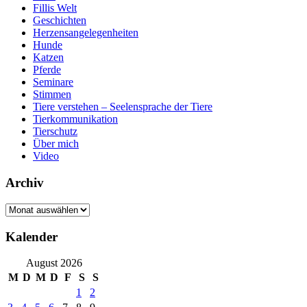
Fillis Welt
Geschichten
Herzensangelegenheiten
Hunde
Katzen
Pferde
Seminare
Stimmen
Tiere verstehen – Seelensprache der Tiere
Tierkommunikation
Tierschutz
Über mich
Video
Archiv
Archiv
Kalender
August 2026
M
D
M
D
F
S
S
1
2