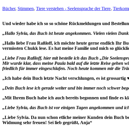
Bücher
,
Stimmen
,
Tiere verstehen - Seelensprache der Tiere
,
Tierkom
Und wieder habe ich so so schöne Rückmeldungen und Bestellung
„Hallo Sylvia, das Buch ist heute angekommen. Vielen vielen Dan
„Hallo liebe Frau Raßloff, ich möchte heute gerne endlich Ihr B
vermissten Chukk lese. Es hat meine Familie und mich so glücklic
„Liebe Frau Raßloff, hier mit bestelle ich das Buch „Die Seelenspr
Mir wurde klar, dass meine Paula bald auf die letzte Reise gehen wir
friedlich für immer eingeschlafen. Noch heute kommen mir die Tr
„Ich habe dein Buch letzte Nacht verschlungen, es ist grossarti
„Dein Buch lese ich gerade weiter und bin immer noch schwer bege
„Mit Ihrem Buch habe ich auch bereits begonnen und finde es 
„Liebe Sylvia, das Buch ist vor einigen Tagen angekommen und ich
„Liebe Sylvia. Da nun schon etliche meiner Kunden dein Buch be
Widmung sehr freuen! Sei lieb gegrüßt, Anja“