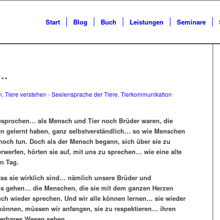
Start
Blog
Buch
Leistungen
Seminare
t…
n
,
Tiere verstehen - Seelensprache der Tiere
,
Tierkommunikation
esprochen… als Mensch und Tier noch Brüder waren, die
 gelernt haben, ganz selbstverständlich… so wie Menschen
 noch tun. Doch als der Mensch begann, sich über sie zu
rwerfen, hörten sie auf, mit uns zu sprechen… wie eine alte
n Tag.
was sie wirklich sind… nämlich unsere Brüder und
ns gehen… die Menschen, die sie mit dem ganzen Herzen
uch wieder sprechen. Und wir alle können lernen… sie wieder
können, müssen wir anfangen, sie zu respektieren… ihren
nderbares Wesen sehen…