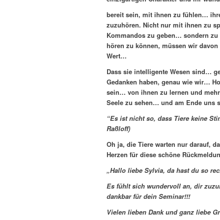
bereit sein, mit ihnen zu fühlen… ih
zuzuhören. Nicht nur mit ihnen zu sp
Kommandos zu geben… sondern zu hör
hören zu können, müssen wir davon
Wert…
Dass sie intelligente Wesen sind… g
Gedanken haben, genau wie wir… Hof
sein… von ihnen zu lernen und mehr
Seele zu sehen… und am Ende uns selb
“Es ist nicht so, dass Tiere keine S
Raßloff)
Oh ja, die Tiere warten nur darauf, 
Herzen für diese schöne Rückmeldu
„Hallo liebe Sylvia, da hast du so rec
Es fühlt sich wundervoll an, dir zuz
dankbar für dein Seminar!!!
Vielen lieben Dank und ganz liebe G