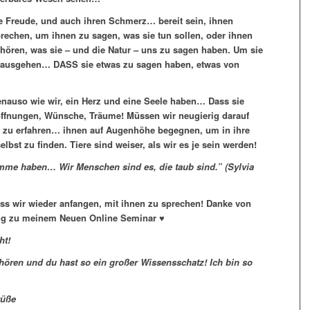
re Freude, und auch ihren Schmerz… bereit sein, ihnen
rechen, um ihnen zu sagen, was sie tun sollen, oder ihnen
en, was sie – und die Natur – uns zu sagen haben. Um sie
 ausgehen… DASS sie etwas zu sagen haben, etwas von
enauso wie wir, ein Herz und eine Seele haben… Dass sie
fnungen, Wünsche, Träume! Müssen wir neugierig darauf
 zu erfahren… ihnen auf Augenhöhe begegnen, um in ihre
st zu finden. Tiere sind weiser, als wir es je sein werden!
timme haben… Wir Menschen sind es, die taub sind.” (Sylvia
dass wir wieder anfangen, mit ihnen zu sprechen! Danke von
ng zu meinem Neuen Online Seminar ♥
ht!
uhören und du hast so ein großer Wissensschatz! Ich bin so
rüße