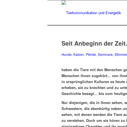
Seit Anbeginn der Zei
Hunde
,
Katzen
,
Pferde
,
Seminare
,
Stimme
haben die Tiere mit den Menschen g
Menschen ihnen zugehört… von ihnen
in ursprünglichen Kulturen es heute
erheben, sie zu knechten und zu unte
Geschichte besagt… bis zum heutige
Nur diejenigen, die in ihnen sehen, 
Schwestern, die ebenbürtig neben u
sehen, mit denen werden die Tiere a
zu verstehen. Doch um sie hören zu 
einzigartigen Charakter und ihr wu