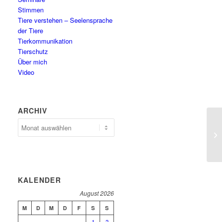
Stimmen
Tiere verstehen – Seelensprache
der Tiere
Tierkommunikation
Tierschutz
Über mich
Video
ARCHIV
Archiv
KALENDER
August 2026
M
D
M
D
F
S
S
1
2