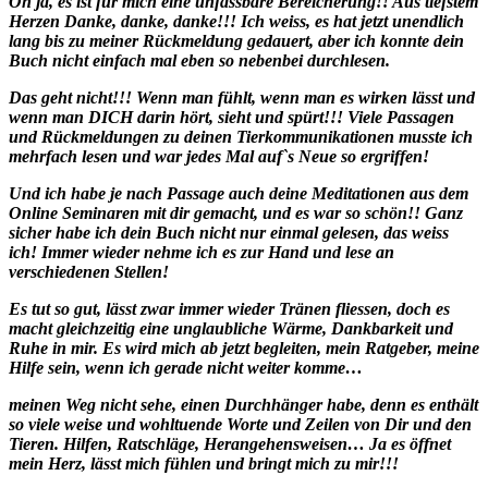
Oh ja, es ist für mich eine unfassbare Bereicherung!! Aus tiefstem
Herzen Danke, danke, danke!!! Ich weiss, es hat jetzt unendlich
lang bis zu meiner Rückmeldung gedauert, aber ich konnte dein
Buch nicht einfach mal eben so nebenbei durchlesen.
Das geht nicht!!! Wenn man fühlt, wenn man es wirken lässt und
wenn man DICH darin hört, sieht und spürt!!! Viele Passagen
und Rückmeldungen zu deinen Tierkommunikationen musste ich
mehrfach lesen und war jedes Mal auf`s Neue so ergriffen!
Und ich habe je nach Passage auch deine Meditationen aus dem
Online Seminaren mit dir gemacht, und es war so schön!! Ganz
sicher habe ich dein Buch nicht nur einmal gelesen, das weiss
ich! Immer wieder nehme ich es zur Hand und lese an
verschiedenen Stellen!
Es tut so gut, lässt zwar immer wieder Tränen fliessen, doch es
macht gleichzeitig eine unglaubliche Wärme, Dankbarkeit und
Ruhe in mir. Es wird mich ab jetzt begleiten, mein Ratgeber, meine
Hilfe sein, wenn ich gerade nicht weiter komme…
meinen Weg nicht sehe, einen Durchhänger habe, denn es enthält
so viele weise und wohltuende Worte und Zeilen von Dir und den
Tieren. Hilfen, Ratschläge, Herangehensweisen… Ja es öffnet
mein Herz, lässt mich fühlen und bringt mich zu mir!!!