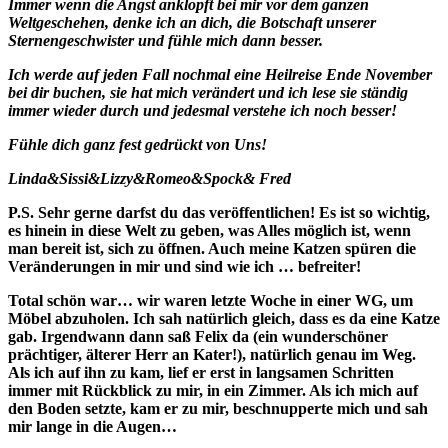
Immer wenn die Angst anklopft bei mir vor dem ganzen
Weltgeschehen, denke ich an dich, die Botschaft unserer
Sternengeschwister und fühle mich dann besser.
Ich werde auf jeden Fall nochmal eine Heilreise Ende November
bei dir buchen, sie hat mich verändert und ich lese sie ständig
immer wieder durch und jedesmal verstehe ich noch besser!
Fühle dich ganz fest gedrückt von Uns!
Linda&Sissi&Lizzy&Romeo&Spock& Fred
P.S. Sehr gerne darfst du das veröffentlichen! Es ist so wichtig,
es hinein in diese Welt zu geben, was Alles möglich ist, wenn
man bereit ist, sich zu öffnen. Auch meine Katzen spüren die
Veränderungen in mir und sind wie ich … befreiter!
Total schön war… wir waren letzte Woche in einer WG, um
Möbel abzuholen. Ich sah natürlich gleich, dass es da eine Katze
gab. Irgendwann dann saß Felix da (ein wunderschöner
prächtiger, älterer Herr an Kater!), natürlich genau im Weg.
Als ich auf ihn zu kam, lief er erst in langsamen Schritten
immer mit Rückblick zu mir, in ein Zimmer. Als ich mich auf
den Boden setzte, kam er zu mir, beschnupperte mich und sah
mir lange in die Augen…