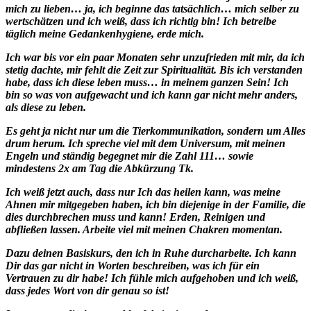
mich zu lieben… ja, ich beginne das tatsächlich… mich selber zu
wertschätzen und ich weiß, dass ich richtig bin! Ich betreibe
täglich meine Gedankenhygiene, erde mich.
Ich war bis vor ein paar Monaten sehr unzufrieden mit mir, da ich
stetig dachte, mir fehlt die Zeit zur Spiritualität. Bis ich verstanden
habe, dass ich diese leben muss… in meinem ganzen Sein! Ich
bin so was von aufgewacht und ich kann gar nicht mehr anders,
als diese zu leben.
Es geht ja nicht nur um die Tierkommunikation, sondern um Alles
drum herum. Ich spreche viel mit dem Universum, mit meinen
Engeln und ständig begegnet mir die Zahl 111… sowie
mindestens 2x am Tag die Abkürzung Tk.
Ich weiß jetzt auch, dass nur Ich das heilen kann, was meine
Ahnen mir mitgegeben haben, ich bin diejenige in der Familie, die
dies durchbrechen muss und kann! Erden, Reinigen und
abfließen lassen. Arbeite viel mit meinen Chakren momentan.
Dazu deinen Basiskurs, den ich in Ruhe durcharbeite. Ich kann
Dir das gar nicht in Worten beschreiben, was ich für ein
Vertrauen zu dir habe! Ich fühle mich aufgehoben und ich weiß,
dass jedes Wort von dir genau so ist!