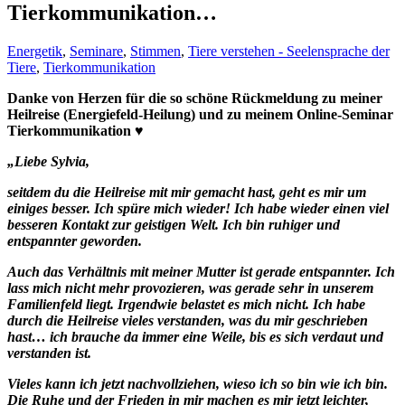
Tierkommunikation…
Energetik
,
Seminare
,
Stimmen
,
Tiere verstehen - Seelensprache der
Tiere
,
Tierkommunikation
Danke von Herzen für die so schöne Rückmeldung zu meiner
Heilreise (Energiefeld-Heilung) und zu meinem Online-Seminar
Tierkommunikation ♥
„Liebe Sylvia,
seitdem du die Heilreise mit mir gemacht hast, geht es mir um
einiges besser. Ich spüre mich wieder! Ich habe wieder einen viel
besseren Kontakt zur geistigen Welt. Ich bin ruhiger und
entspannter geworden.
Auch das Verhältnis mit meiner Mutter ist gerade entspannter. Ich
lass mich nicht mehr provozieren, was gerade sehr in unserem
Familienfeld liegt. Irgendwie belastet es mich nicht. Ich habe
durch die Heilreise vieles verstanden, was du mir geschrieben
hast… ich brauche da immer eine Weile, bis es sich verdaut und
verstanden ist.
Vieles kann ich jetzt nachvollziehen, wieso ich so bin wie ich bin.
Die Ruhe und der Frieden in mir machen es mir jetzt leichter,