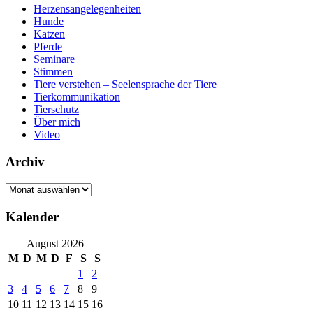
Herzensangelegenheiten
Hunde
Katzen
Pferde
Seminare
Stimmen
Tiere verstehen – Seelensprache der Tiere
Tierkommunikation
Tierschutz
Über mich
Video
Archiv
Archiv
Kalender
August 2026
M
D
M
D
F
S
S
1
2
3
4
5
6
7
8
9
10
11
12
13
14
15
16