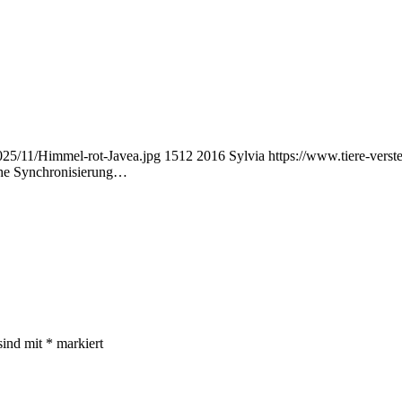
2025/11/Himmel-rot-Javea.jpg
1512
2016
Sylvia
https://www.tiere-vers
che Synchronisierung…
sind mit
*
markiert