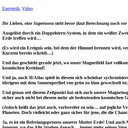
Energetik
,
Video
Ihr Lieben, eine Supernova steht bevor (laut Berechnung noch vo
Ausgelöst durch ein Doppelstern-System, in dem ein weißer Zwer
Erde treffen wird…
(Es wird ein Ereignis sein, bei dem der Himmel brennen wird, ver
Kurzem bereits schrieb…)
Und das geschieht gerade jetzt, wo unser Magnetfeld fast vol
kosmischen Kreislauf!
Und ja, auch 3I/Atlas spielt in diesem sich scheinbar sychronis
übrigens mit dem Sonnenperihel von grün zu blau gewechselt is
Und genau seit diesem Zeitpunkt hat sich auch unsere Magnetosph
sicher auch nicht bei diesem mehr als bedeutenden kosmischen
(Jedoch heißt das jetzt auch, vorbereitet zu sein… auf jegliche 
Planeten. Doch vielleicht oder ganz sicher für jene, die die Chan
Ja, es ist ein Befreiungsprozess unserer Mutter Erde! Und auch
Inneren, wo das Alte Streben danach… immer mehr seinen Sinn v