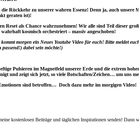
 die Rückkehr zu unserer wahren Essenz! Denn ja, auch unsere M
t geraten ist)!
en Reset als Chance wahrzunehmen! Wir alle sind Teil dieser große
 wahrhaft kosmisch orchestriert – massiv angeschoben!
ommt morgen ein Neues Youtube Video für euch! Bitte meldet euch z
passend!) dabei sein möchte!)
eftige Pulsieren im Magnetfeld unserer Erde und die extrem hohe
inigt und zeigt sich jetzt, so viele Botschaften/Zeichen… um uns
d Emotionen sind betroffen… Doch dazu mehr im morgigen Video!
 meine kostenlosen Beiträge und täglichen Inspirationen senden! Dann 