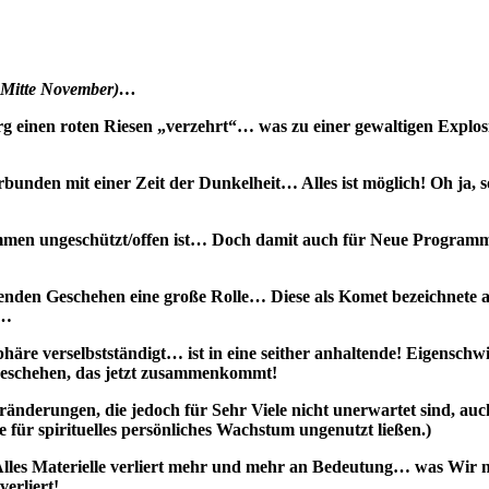
r Mitte November)…
g einen roten Riesen „verzehrt“… was zu einer gewaltigen Explos
bunden mit einer Zeit der Dunkelheit… Alles ist möglich! Oh ja, so
lkommen ungeschützt/offen ist… Doch damit auch für Neue Progra
ierenden Geschehen eine große Rolle… Diese als Komet bezeichnete 
t…
äre verselbstständigt… ist in eine seither anhaltende! Eigenschw
 Geschehen, das jetzt zusammenkommt!
Veränderungen, die jedoch für Sehr Viele nicht unerwartet sind, au
ce für spirituelles persönliches Wachstum ungenutzt ließen.)
 Alles Materielle verliert mehr und mehr an Bedeutung… was Wir 
erliert!