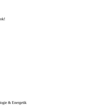
ook!
logie & Energetik