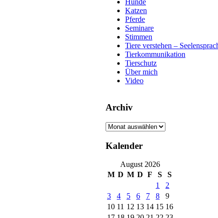
Hunde
Katzen
Pferde
Seminare
Stimmen
Tiere verstehen – Seelensprac
Tierkommunikation
Tierschutz
Über mich
Video
Archiv
Archiv
Kalender
August 2026
M
D
M
D
F
S
S
1
2
3
4
5
6
7
8
9
10
11
12
13
14
15
16
17
18
19
20
21
22
23