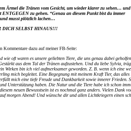
t dem Ärmel die Tränen vom Gesicht, um wieder klarer zu sehen… un
tt ENTGEGEN zu gehen. “Genau an diesem Punkt bist du immer
und musst plötzlich lachen…
BER DICH SELBST HINAUS!!!
en Kommentare dazu auf meiner FB-Seite:
d wie oft waren es unsere geliebten Tiere, die uns genau dabei geholfe
estärkt aus dem Tal der Tränen aufzustehen. Und du liebe Sylvia, träg
ein Wirken bin ich viel aufmerksamer geworden. Z. B. wenn ich eine we
rling mich begleitet. Eine Begegnung mit meinem Kraft Tier, das alles 
erfüllt mich eine tiefe Freude und Dankbarkeit sowie innerer Frieden. 
d und Unterstützung haben. Die Natur und die Tiere habe ich schon imm
 diesem neuen Bewusstsein ist es nochmal ganz anders. Vielen Dank v
r auf morgen Abend! Und wünsche dir und allen Lichtkriegern einen sc