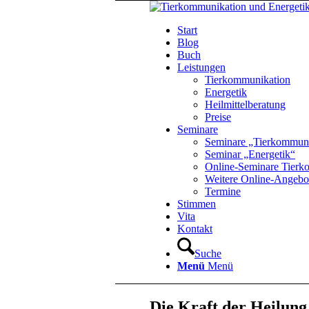
Start
Blog
Buch
Leistungen
Tierkommunikation
Energetik
Heilmittelberatung
Preise
Seminare
Seminare „Tierkommuni
Seminar „Energetik“
Online-Seminare Tierk
Weitere Online-Angebo
Termine
Stimmen
Vita
Kontakt
Suche
Menü
Menü
Die Kraft der Heilun