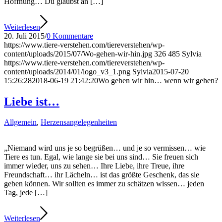
Hoffnung… Du glaubst an […]
Weiterlesen
20. Juli 2015
/
0 Kommentare
https://www.tiere-verstehen.com/tiereverstehen/wp-
content/uploads/2015/07/Wo-gehen-wir-hin.jpg
326
485
Sylvia
https://www.tiere-verstehen.com/tiereverstehen/wp-
content/uploads/2014/01/logo_v3_1.png
Sylvia
2015-07-20
15:26:28
2018-06-19 21:42:20
Wo gehen wir hin… wenn wir gehen?
Liebe ist…
Allgemein
,
Herzensangelegenheiten
„Niemand wird uns je so begrüßen… und je so vermissen… wie
Tiere es tun. Egal, wie lange sie bei uns sind… Sie freuen sich
immer wieder, uns zu sehen… Ihre Liebe, ihre Treue, ihre
Freundschaft… ihr Lächeln… ist das größte Geschenk, das sie
geben können. Wir sollten es immer zu schätzen wissen… jeden
Tag, jede […]
Weiterlesen