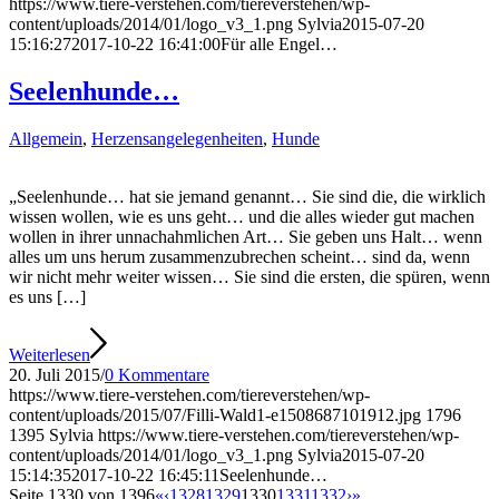
https://www.tiere-verstehen.com/tiereverstehen/wp-
content/uploads/2014/01/logo_v3_1.png
Sylvia
2015-07-20
15:16:27
2017-10-22 16:41:00
Für alle Engel…
Seelenhunde…
Allgemein
,
Herzensangelegenheiten
,
Hunde
„Seelenhunde… hat sie jemand genannt… Sie sind die, die wirklich
wissen wollen, wie es uns geht… und die alles wieder gut machen
wollen in ihrer unnachahmlichen Art… Sie geben uns Halt… wenn
alles um uns herum zusammenzubrechen scheint… sind da, wenn
wir nicht mehr weiter wissen… Sie sind die ersten, die spüren, wenn
es uns […]
Weiterlesen
20. Juli 2015
/
0 Kommentare
https://www.tiere-verstehen.com/tiereverstehen/wp-
content/uploads/2015/07/Filli-Wald1-e1508687101912.jpg
1796
1395
Sylvia
https://www.tiere-verstehen.com/tiereverstehen/wp-
content/uploads/2014/01/logo_v3_1.png
Sylvia
2015-07-20
15:14:35
2017-10-22 16:45:11
Seelenhunde…
Seite 1330 von 1396
«
‹
1328
1329
1330
1331
1332
›
»