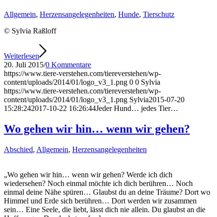
Allgemein
,
Herzensangelegenheiten
,
Hunde
,
Tierschutz
© Sylvia Raßloff
Weiterlesen
20. Juli 2015
/
0 Kommentare
https://www.tiere-verstehen.com/tiereverstehen/wp-
content/uploads/2014/01/logo_v3_1.png
0
0
Sylvia
https://www.tiere-verstehen.com/tiereverstehen/wp-
content/uploads/2014/01/logo_v3_1.png
Sylvia
2015-07-20
15:28:24
2017-10-22 16:26:44
Jeder Hund… jedes Tier…
Wo gehen wir hin… wenn wir gehen?
Abschied
,
Allgemein
,
Herzensangelegenheiten
„Wo gehen wir hin… wenn wir gehen? Werde ich dich
wiedersehen? Noch einmal möchte ich dich berühren… Noch
einmal deine Nähe spüren… Glaubst du an deine Träume? Dort wo
Himmel und Erde sich berühren… Dort werden wir zusammen
sein… Eine Seele, die liebt, lässt dich nie allein. Du glaubst an die