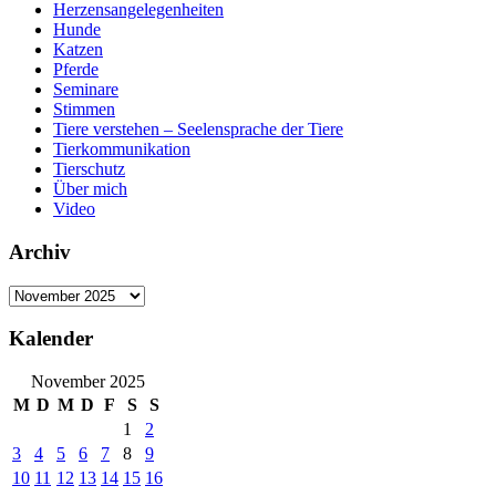
Herzensangelegenheiten
Hunde
Katzen
Pferde
Seminare
Stimmen
Tiere verstehen – Seelensprache der Tiere
Tierkommunikation
Tierschutz
Über mich
Video
Archiv
Archiv
Kalender
November 2025
M
D
M
D
F
S
S
1
2
3
4
5
6
7
8
9
10
11
12
13
14
15
16