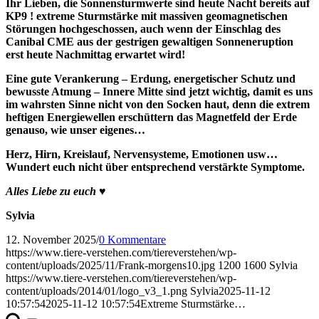
Ihr Lieben, die Sonnensturmwerte sind heute Nacht bereits auf
KP9 ! extreme Sturmstärke mit massiven geomagnetischen
Störungen hochgeschossen, auch wenn der Einschlag des
Canibal CME aus der gestrigen gewaltigen Sonneneruption
erst heute Nachmittag erwartet wird!
Eine gute Verankerung – Erdung, energetischer Schutz und
bewusste Atmung – Innere Mitte sind jetzt wichtig, damit es uns
im wahrsten Sinne nicht von den Socken haut, denn die extrem
heftigen Energiewellen erschüttern das Magnetfeld der Erde
genauso, wie unser eigenes…
Herz, Hirn, Kreislauf, Nervensysteme, Emotionen usw…
Wundert euch nicht über entsprechend verstärkte Symptome.
Alles Liebe zu euch ♥
Sylvia
12. November 2025
/
0 Kommentare
https://www.tiere-verstehen.com/tiereverstehen/wp-
content/uploads/2025/11/Frank-morgens10.jpg
1200
1600
Sylvia
https://www.tiere-verstehen.com/tiereverstehen/wp-
content/uploads/2014/01/logo_v3_1.png
Sylvia
2025-11-12
10:57:54
2025-11-12 10:57:54
Extreme Sturmstärke…