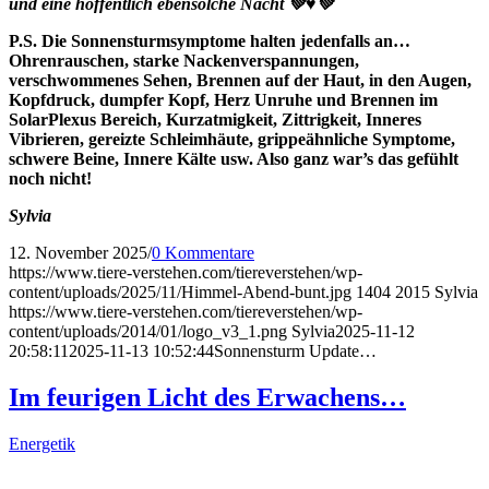
und eine
hoffentlich ebensolche Nacht 💚♥️💚
P.S. Die Sonnensturmsymptome halten jedenfalls an…
Ohrenrauschen, starke Nackenverspannungen,
verschwommenes Sehen, Brennen auf der Haut, in den Augen,
Kopfdruck, dumpfer Kopf, Herz Unruhe und Brennen im
SolarPlexus Bereich, Kurzatmigkeit, Zittrigkeit, Inneres
Vibrieren, gereizte Schleimhäute, grippeähnliche Symptome,
schwere Beine, Innere Kälte usw. Also ganz war’s das gefühlt
noch nicht!
Sylvia
12. November 2025
/
0 Kommentare
https://www.tiere-verstehen.com/tiereverstehen/wp-
content/uploads/2025/11/Himmel-Abend-bunt.jpg
1404
2015
Sylvia
https://www.tiere-verstehen.com/tiereverstehen/wp-
content/uploads/2014/01/logo_v3_1.png
Sylvia
2025-11-12
20:58:11
2025-11-13 10:52:44
Sonnensturm Update…
Im feurigen Licht des Erwachens…
Energetik