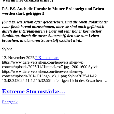
Welt an ihre Grenzen bringt.)
P.S. P.S. Auch die Unruhe in Mutter Erde steigt und Beben
werden stark getriggert!
(Und ja, wie schon öfter geschrieben, sind die roten Polarlichter
zwar faszinierend anzuschauen, aber sie sind auch gefährlich
durch die Interplanetaren Felder mit sehr hoher kosmischer
Strahlung, durch die unser Sauerstoff, den wir zum Leben
brauchen, in atomaren Sauerstoff oxidiert wird.)
Sylvia
12. November 2025
/
2 Kommentare
https://www.tiere-verstehen.com/tiereverstehen/wp-
content/uploads/2025/11/Himmel-rot7.jpg
1200
1600
Sylvia
https://www.tiere-verstehen.com/tiereverstehen/wp-
content/uploads/2014/01/logo_v3_1.png
Sylvia
2025-11-12
13:48:34
2025-11-12 15:32:55
Im feurigen Licht des Erwachens…
Extreme Sturmstärke…
Energetik