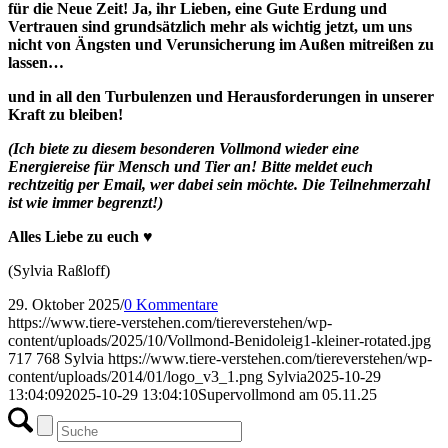
für die Neue Zeit! Ja, ihr Lieben, eine Gute Erdung und
Vertrauen sind grundsätzlich mehr als wichtig jetzt, um uns
nicht von Ängsten und Verunsicherung im Außen mitreißen zu
lassen…
und in all den Turbulenzen und Herausforderungen in unserer
Kraft zu bleiben!
(Ich biete zu diesem besonderen Vollmond wieder eine
Energiereise für Mensch und Tier an! Bitte meldet euch
rechtzeitig per Email, wer dabei sein möchte. Die Teilnehmerzahl
ist wie immer begrenzt!)
Alles Liebe zu euch ♥
(Sylvia Raßloff)
29. Oktober 2025
/
0 Kommentare
https://www.tiere-verstehen.com/tiereverstehen/wp-
content/uploads/2025/10/Vollmond-Benidoleig1-kleiner-rotated.jpg
717
768
Sylvia
https://www.tiere-verstehen.com/tiereverstehen/wp-
content/uploads/2014/01/logo_v3_1.png
Sylvia
2025-10-29
13:04:09
2025-10-29 13:04:10
Supervollmond am 05.11.25