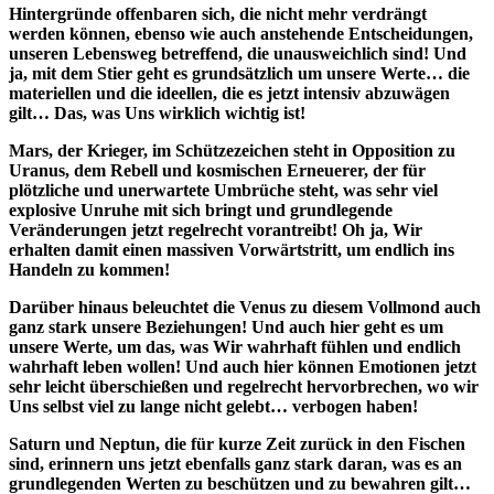
Hintergründe offenbaren sich, die nicht mehr verdrängt
werden können, ebenso wie auch anstehende Entscheidungen,
unseren Lebensweg betreffend, die unausweichlich sind! Und
ja, mit dem Stier geht es grundsätzlich um unsere Werte… die
materiellen und die ideellen, die es jetzt intensiv abzuwägen
gilt… Das, was Uns wirklich wichtig ist!
Mars, der Krieger, im Schützezeichen steht in Opposition zu
Uranus, dem Rebell und kosmischen Erneuerer, der für
plötzliche und unerwartete Umbrüche steht, was sehr viel
explosive Unruhe mit sich bringt und grundlegende
Veränderungen jetzt regelrecht vorantreibt! Oh ja, Wir
erhalten damit einen massiven Vorwärtstritt, um endlich ins
Handeln zu kommen!
Darüber hinaus beleuchtet die Venus zu diesem Vollmond auch
ganz stark unsere Beziehungen! Und auch hier geht es um
unsere Werte, um das, was Wir wahrhaft fühlen und endlich
wahrhaft leben wollen! Und auch hier können Emotionen jetzt
sehr leicht überschießen und regelrecht hervorbrechen, wo wir
Uns selbst viel zu lange nicht gelebt… verbogen haben!
Saturn und Neptun, die für kurze Zeit zurück in den Fischen
sind, erinnern uns jetzt ebenfalls ganz stark daran, was es an
grundlegenden Werten zu beschützen und zu bewahren gilt…