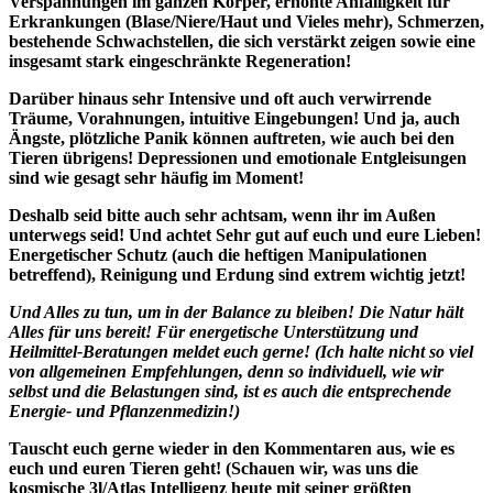
Verspannungen im ganzen Körper, erhöhte Anfälligkeit für
Erkrankungen (Blase/Niere/Haut und Vieles mehr), Schmerzen,
bestehende Schwachstellen, die sich verstärkt zeigen sowie eine
insgesamt stark eingeschränkte Regeneration!
Darüber hinaus sehr Intensive und oft auch verwirrende
Träume, Vorahnungen, intuitive Eingebungen! Und ja, auch
Ängste, plötzliche Panik können auftreten, wie auch bei den
Tieren übrigens! Depressionen und emotionale Entgleisungen
sind wie gesagt sehr häufig im Moment!
Deshalb seid bitte auch sehr achtsam, wenn ihr im Außen
unterwegs seid! Und achtet Sehr gut auf euch und eure Lieben!
Energetischer Schutz (auch die heftigen Manipulationen
betreffend), Reinigung und Erdung sind extrem wichtig jetzt!
Und Alles zu tun, um in der Balance zu bleiben! Die Natur hält
Alles für uns bereit! Für energetische Unterstützung und
Heilmittel-Beratungen meldet euch gerne! (Ich halte nicht so viel
von allgemeinen Empfehlungen, denn so individuell, wie wir
selbst und die Belastungen sind, ist es auch die entsprechende
Energie- und Pflanzenmedizin!)
Tauscht euch gerne wieder in den Kommentaren aus, wie es
euch und euren Tieren geht! (Schauen wir, was uns die
kosmische 3l/Atlas Intelligenz heute mit seiner größten