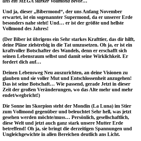
uns ein MEGA starker Vollmond bevor…
Und ja, dieser „Bibermond“, der uns Anfang November
erwartet, ist ein sogenannter Supermond, da er unserer Erde
besonders nahe steht! Und… er ist der größte und hellste
Vollmond des Jahres!
(Der Biber ist übrigens ein Sehr starkes Krafttier, das dir hilft,
deine Pläne zielstrebig in die Tat umzusetzen. Oh ja, er ist ein
kraftvoller Botschafter des Wandels, denn er erschafft sich
seinen Lebensraum selbst und damit seine Wirklichkeit. Er
fordert dich auf…
Deinen Lebensweg Neu auszurichten, an deine Visionen zu
glauben und sie voller Mut und Entschlossenheit anzugehen!
Das ist seine Botschaft… Wie passend, gerade Jetzt in dieser
Zeit der großen Veränderungen, wo das Alte mehr und mehr
endet/wegbricht!)
Die Sonne im Skorpion steht der Mondin (La Luna) im Stier
zum Vollmond gegenüber und beleuchtet Sehr hell, was jetzt
gesehen werden möchte/muss… Persönlich, gesellschaftlich,
diese Welt und jetzt auch ganz stark unsere Mutter Erde
betreffend! Oh ja, sie bringt die derzeitigen Spannungen und
Ungleichgewichte in allen Bereichen deutlich ans Licht.