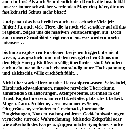
auch In Uns! Als auch Sehr deutlich den Druck, die Instabilität
unserer immer schwächer werdenden Magnetosphäre, die uns
fast keinerlei Schutz mehr bietet!
Und genau das beschreibt es auch, wie sich sehr Viele jetzt
fühlen! Ja, auch viele Tiere, die ja noch viel sensibler auf all das
reagieren, zeigen uns die massiven Veränderungen auf! Doch
auch unsere Sensibilität steigt enorm an, was wiederum sehr
intensive…
bis hin zu explosiven Emotionen bei jenen triggert, die nicht
wissen, was geschieht und mit dem energetischen Chaos und
den High Energy Einflüssen völlig überfordert sind! Wundert
euch nicht, wenn ihr euch ebenso ständig unter Hochspannung
und gleichzeitig völlig erschöpft fühlt…
Nicht über starke Herzunruhe, Herzstolpern -rasen, Schwindel,
Blutdruckschwankungen, massive nervliche Überreizung,
anhaltende Schlafstörungen, Atemprobleme, Brennen in der
Brust, Kopfschmerzen, innere Hitze/Kälte, plötzliche Übelkeit,
Magen-Darm-Probleme, verschwommenes Sehen,
Ohrgeräusche, veränderten Geschmack, hormonelle
Entgleisungen, Konzentrationsprobleme, Gedächtnisstörungen,
vernebelte surreale Wahrnehmung, fehlendes Zeitgefühl oder
wie außerhalb des Körpers, grippeähnliche Symptome, starke