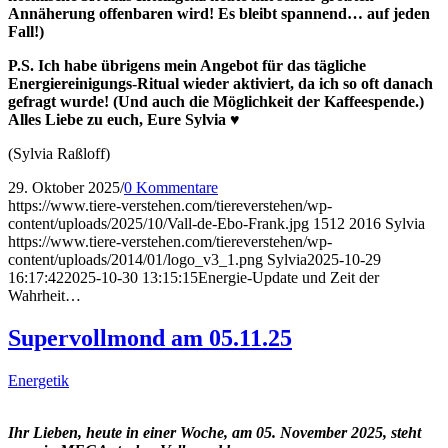
Annäherung offenbaren wird! Es bleibt spannend… auf jeden
Fall!)
P.S. Ich habe übrigens mein Angebot für das tägliche
Energiereinigungs-Ritual wieder aktiviert, da ich so oft danach
gefragt wurde! (Und auch die Möglichkeit der Kaffeespende.)
Alles Liebe zu euch,
Eure Sylvia ♥
(Sylvia Raßloff)
29. Oktober 2025
/
0 Kommentare
https://www.tiere-verstehen.com/tiereverstehen/wp-
content/uploads/2025/10/Vall-de-Ebo-Frank.jpg
1512
2016
Sylvia
https://www.tiere-verstehen.com/tiereverstehen/wp-
content/uploads/2014/01/logo_v3_1.png
Sylvia
2025-10-29
16:17:42
2025-10-30 13:15:15
Energie-Update und Zeit der
Wahrheit…
Supervollmond am 05.11.25
Energetik
Ihr Lieben, heute in einer Woche, am 05. November 2025, steht