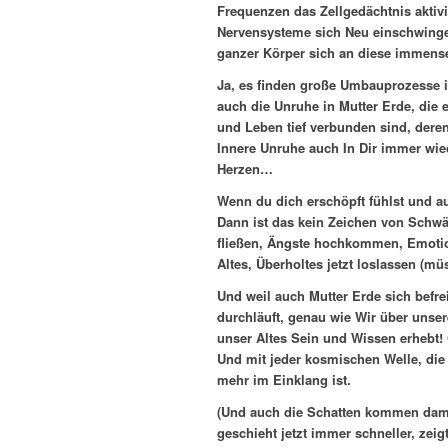
Frequenzen das Zellgedächtnis aktivi
Nervensysteme sich Neu einschwinge
ganzer Körper sich an diese immen
Ja, es finden große Umbauprozesse in
auch die Unruhe in Mutter Erde, die 
und Leben tief verbunden sind, deren
Innere Unruhe auch In Dir immer wi
Herzen…
Wenn du dich erschöpft fühlst und a
Dann ist das kein Zeichen von Schwäc
fließen, Ängste hochkommen, Emotion
Altes, Überholtes jetzt loslassen (mü
Und weil auch Mutter Erde sich befrei
durchläuft, genau wie Wir über unse
unser Altes Sein und Wissen erhebt! O
Und mit jeder kosmischen Welle, die
mehr im Einklang ist.
(Und auch die Schatten kommen damit
geschieht jetzt immer schneller, zei