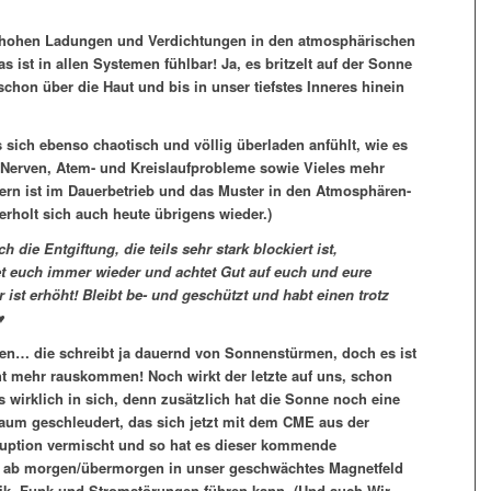
 hohen Ladungen und Verdichtungen in den atmosphärischen
 ist in allen Systemen fühlbar! Ja, es britzelt auf der Sonne
schon über die Haut und bis in unser tiefstes Inneres hinein
 sich ebenso chaotisch und völlig überladen anfühlt, wie es
, Nerven, Atem- und Kreislaufprobleme sowie Vieles mehr
rn ist im Dauerbetrieb und das Muster in den Atmosphären-
rholt sich auch heute übrigens wieder.)
 die Entgiftung, die teils sehr stark blockiert ist,
et euch immer wieder und achtet Gut auf euch und eure
ist erhöht! Bleibt be- und geschützt und habt einen trotz
♥
ken… die schreibt ja dauernd von Sonnenstürmen, doch es ist
icht mehr rauskommen! Noch wirkt der letzte auf uns, schon
 wirklich in sich, denn zusätzlich hat die Sonne noch eine
aum geschleudert, das sich jetzt mit dem CME aus der
ruption vermischt und so hat es dieser kommende
da ab morgen/übermorgen in unser geschwächtes Magnetfeld
nik, Funk und Stromstörungen führen kann. (Und auch Wir