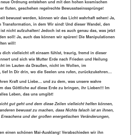
e neue Ordnung entstehen und mit den hohen kosmischen
der fluten, geschehen regelrechte Bewusstseinssprünge!
eit bewusst werden, können wir das Licht wahrhaft sehen! Ja,
ten Transformation, in dem Wir sind! Und dieser Wandel, den
 ist nicht aufzuhalten! Jedoch ist es auch genau das, was jetzt
en soll! Ja, auch das können wir spüren! Die Manipulationen
ten will!
ich vielleicht oft einsam fühlst, traurig, fremd in dieser
innert und sich wie Mutter Erde nach Frieden und Heilung
icht im Lauten da Draußen, nicht im Wollen, im
, tief In Dir drin, wo die Seelen uns rufen, zurückzukehren…
hren Kraft und Liebe… und zu dem, was unsere wahre
m das Göttliche auf diese Erde zu bringen, ihr Lieben!!! Im
alles Leben, das uns umgibt!
cht gut geht und dem diese Zeilen vielleicht helfen können,
h anderen bewusst zu machen, dass Nichts falsch ist an ihnen,
 Erwachens und der großen energetischen Veränderungen,
en einen schönen Mai-Ausklang! Verabschieden wir ihn