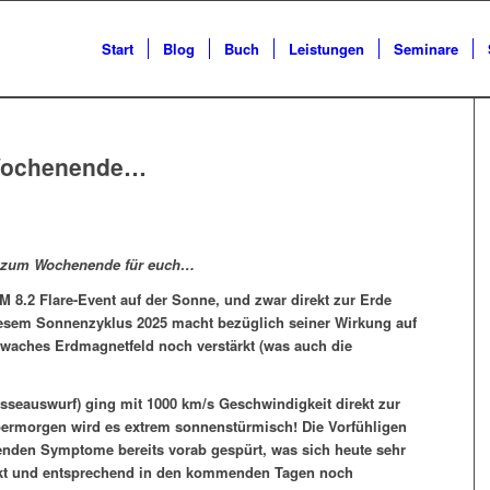
Start
Blog
Buch
Leistungen
Seminare
 Wochenende…
e zum Wochenende für euch…
 M 8.2 Flare-Event auf der Sonne, und zwar direkt zur Erde
diesem Sonnenzyklus 2025 macht bezüglich seiner Wirkung auf
hwaches Erdmagnetfeld noch verstärkt (was auch die
sseauswurf) ging mit 1000 km/s Geschwindigkeit direkt zur
bermorgen wird es extrem sonnenstürmisch! Die Vorfühligen
enden Symptome bereits vorab gespürt, was sich heute sehr
irkt und entsprechend in den kommenden Tagen noch