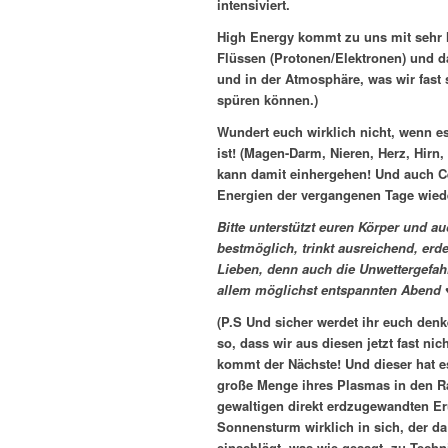
intensiviert.
High Energy kommt zu uns mit sehr
Flüssen (Protonen/Elektronen) und das
und in der Atmosphäre, was wir fast 
spüren können.)
Wundert euch wirklich nicht, wenn es
ist! (Magen-Darm, Nieren, Herz, Hirn
kann damit einhergehen! Und auch Ce
Energien der vergangenen Tage wiede
Bitte unterstützt euren Körper und auch
bestmöglich, trinkt ausreichend, erd
Lieben, denn auch die Unwettergefahr 
allem möglichst entspannten Abend 
(P.S Und sicher werdet ihr euch den
so, dass wir aus diesen jetzt fast n
kommt der Nächste! Und dieser hat es
große Menge ihres Plasmas in den R
gewaltigen direkt erdzugewandten E
Sonnensturm wirklich in sich, der 
einschlägt, was wie gesagt, zu Tech