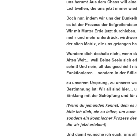
uns herum! Aus dem Chaos will ein
Lichtwellen, die uns jetzt immer wie
Doch nur, indem wir uns der Dunkelh
es ist der Prozess der tiefgreifends
Wir mit Mutter Erde jetzt durchleben,
mehr und mehr unterdrückt wird/werd
der alten Matrix, die uns gefangen hal
Wundere dich deshalb nicht, wenn du d
Alten Welt… weil Deine Seele sich er
sehnt! Und nein, all das geschieht n
Funktionieren… sondern in der Stille
zu unserem Ursprung, zu unserer wa
Bestimmung ist: Wir all sind hier… u
Einklang mit der Schöpfung und für 
(Wenn du jemanden kennst, dem es ni
bitte ich dich, sie zu teilen, um auc
sondern ein kosmischer Prozess des
die wir jetzt erleben!)
Und damit wünsche ich euch, uns all