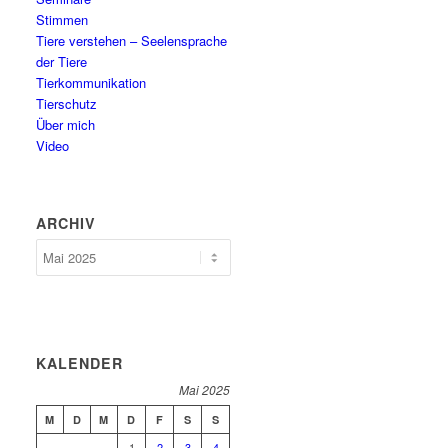
Stimmen
Tiere verstehen – Seelensprache
der Tiere
Tierkommunikation
Tierschutz
Über mich
Video
ARCHIV
Archiv
KALENDER
Mai 2025
M
D
M
D
F
S
S
1
2
3
4