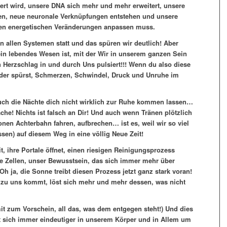
ert wird, unsere DNA sich mehr und mehr erweitert, unsere
n, neue neuronale Verknüpfungen entstehen und unsere
sen energetischen Veränderungen anpassen muss.
 allen Systemen statt und das spüren wir deutlich! Aber
ein lebendes Wesen ist, mit der Wir in unserem ganzen Sein
 Herzschlag in und durch Uns pulsiert!!! Wenn du also diese
eder spürst, Schmerzen, Schwindel, Druck und Unruhe im
uch die Nächte dich nicht wirklich zur Ruhe kommen lassen…
he! Nichts ist falsch an Dir! Und auch wenn Tränen plötzlich
en Achterbahn fahren, aufbrechen… ist es, weil wir so viel
ssen) auf diesem Weg in eine völlig Neue Zeit!
t, ihre Portale öffnet, einen riesigen Reinigungsprozess
re Zellen, unser Bewusstsein, das sich immer mehr über
h ja, die Sonne treibt diesen Prozess jetzt ganz stark voran!
 zu uns kommt, löst sich mehr und mehr dessen, was nicht
 zum Vorschein, all das, was dem entgegen steht!) Und dies
gt sich immer eindeutiger in unserem Körper und in Allem um