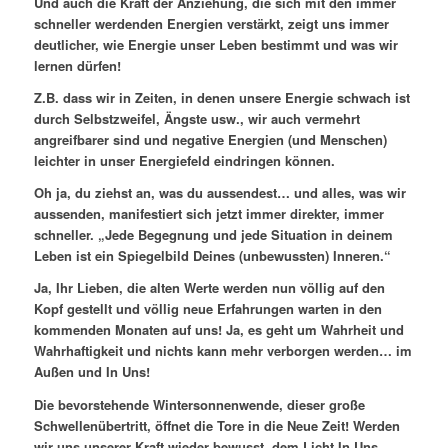
Und auch die Kraft der Anziehung, die sich mit den immer
schneller werdenden Energien verstärkt, zeigt uns immer
deutlicher, wie Energie unser Leben bestimmt und was wir
lernen dürfen!
Z.B. dass wir in Zeiten, in denen unsere Energie schwach ist
durch Selbstzweifel, Ängste usw., wir auch vermehrt
angreifbarer sind und negative Energien (und Menschen)
leichter in unser Energiefeld eindringen können.
Oh ja, du ziehst an, was du aussendest… und alles, was wir
aussenden, manifestiert sich jetzt immer direkter, immer
schneller. „Jede Begegnung und jede Situation in deinem
Leben ist ein Spiegelbild Deines (unbewussten) Inneren.“
Ja, Ihr Lieben, die alten Werte werden nun völlig auf den
Kopf gestellt und völlig neue Erfahrungen warten in den
kommenden Monaten auf uns! Ja, es geht um Wahrheit und
Wahrhaftigkeit und nichts kann mehr verborgen werden… im
Außen und In Uns!
Die bevorstehende Wintersonnenwende, dieser große
Schwellenübertritt, öffnet die Tore in die Neue Zeit! Werden
wir uns unserer Kraft wieder bewusst, dem Licht In Uns…