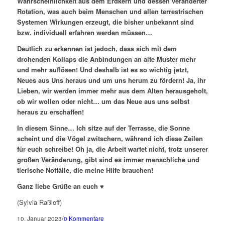
Wahrscheinlichkeit aus dem Erdkern und dessen veränderter
Rotation, was auch beim Menschen und allen terrestrischen
Systemen Wirkungen erzeugt, die bisher unbekannt sind
bzw. individuell erfahren werden müssen…
Deutlich zu erkennen ist jedoch, dass sich mit dem
drohenden Kollaps die Anbindungen an alte Muster mehr
und mehr auflösen! Und deshalb ist es so wichtig jetzt,
Neues aus Uns heraus und um uns herum zu fördern! Ja, ihr
Lieben, wir werden immer mehr aus dem Alten herausgeholt,
ob wir wollen oder nicht… um das Neue aus uns selbst
heraus zu erschaffen!
In diesem Sinne… Ich sitze auf der Terrasse, die Sonne
scheint und die Vögel zwitschern, während ich diese Zeilen
für euch schreibe! Oh ja, die Arbeit wartet nicht, trotz unserer
großen Veränderung, gibt sind es immer menschliche und
tierische Notfälle, die meine Hilfe brauchen!
Ganz liebe Grüße an euch ♥
(Sylvia Raßloff)
/
10. Januar 2023
0 Kommentare