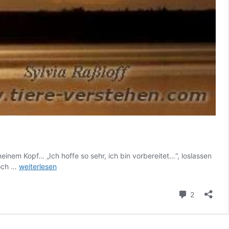
nem Kopf… „Ich hoffe so sehr, ich bin vorbereitet…“, loslassen
Ich
Doch …
weiterlesen
muss
mich
Kommenta
2
verabschieden…